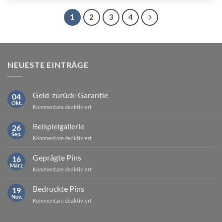
1
2
3
4
NEUESTE EINTRÄGE
Geld-zurück-Garantie
04
Okt.
für
Kommentare deaktiviert
Geld-
zurück-
Beispielgallerie
26
Garantie
Sep.
für
Kommentare deaktiviert
Beispielgallerie
Geprägte Pins
16
März
für
Kommentare deaktiviert
Geprägte
Pins
Bedruckte Pins
19
Nov.
für
Kommentare deaktiviert
Bedruckte
Pins