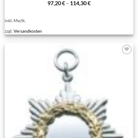
97,20
€
–
114,30
€
inkl. MwSt.
zzgl.
Versandkosten
Add to
wishlist