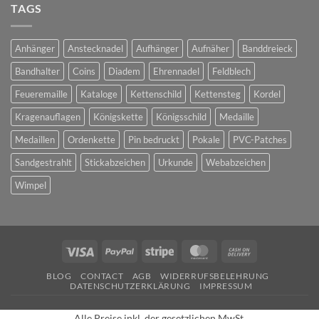
TAGS
Anhänger
Anstecknadel
Aufhänger
Aufnäher
Banddreieck
Bandhalter
Coins
Diadem
Ehrennadel
Feldblech
Feueremaille
Kataloge
Kettenschild
Kettensteg
Kordel
Kragenauflagen
Königskette
Königsschild
Medaille
Medaillen
Ordenkette
Pin bedruckt
Pokale
PVC-Patches
Sandgestrahlt
Stickabzeichen
Urkunde
Webabzeichen
Wimpel
Visa
PayPal
Stripe
MasterCard
Cash
On
BLOG
CONTACT
AGB
WIDERRUFSBELEHRUNG
Delivery
DATENSCHUTZERKLÄRUNG
IMPRESSUM
Alle Preise inkl. der gesetzlichen MwSt.