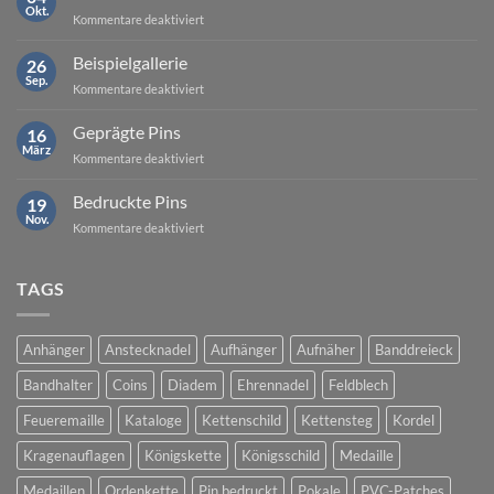
Okt.
für
Kommentare deaktiviert
Geld-
zurück-
Beispielgallerie
26
Garantie
Sep.
für
Kommentare deaktiviert
Beispielgallerie
Geprägte Pins
16
März
für
Kommentare deaktiviert
Geprägte
Pins
Bedruckte Pins
19
Nov.
für
Kommentare deaktiviert
Bedruckte
Pins
TAGS
Anhänger
Anstecknadel
Aufhänger
Aufnäher
Banddreieck
Bandhalter
Coins
Diadem
Ehrennadel
Feldblech
Feueremaille
Kataloge
Kettenschild
Kettensteg
Kordel
Kragenauflagen
Königskette
Königsschild
Medaille
Medaillen
Ordenkette
Pin bedruckt
Pokale
PVC-Patches