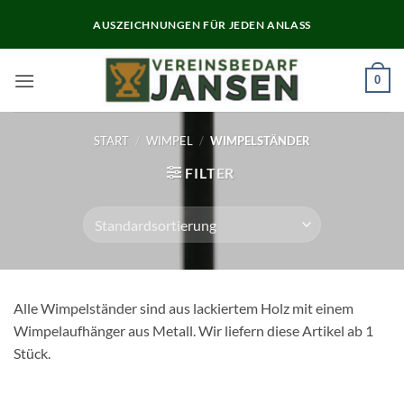
Zum
AUSZEICHNUNGEN FÜR JEDEN ANLASS
Inhalt
springen
0
START
/
WIMPEL
/
WIMPELSTÄNDER
FILTER
Alle Wimpelständer sind aus lackiertem Holz mit einem
Wimpelaufhänger aus Metall. Wir liefern diese Artikel ab 1
Stück.