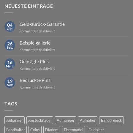
NEUESTE EINTRÄGE
Geld-zurück-Garantie
04
Okt.
für
Kommentare deaktiviert
Geld-
zurück-
Beispielgallerie
26
Garantie
Sep.
für
Kommentare deaktiviert
Beispielgallerie
Geprägte Pins
16
März
für
Kommentare deaktiviert
Geprägte
Pins
Bedruckte Pins
19
Nov.
für
Kommentare deaktiviert
Bedruckte
Pins
TAGS
Anhänger
Anstecknadel
Aufhänger
Aufnäher
Banddreieck
Bandhalter
Coins
Diadem
Ehrennadel
Feldblech