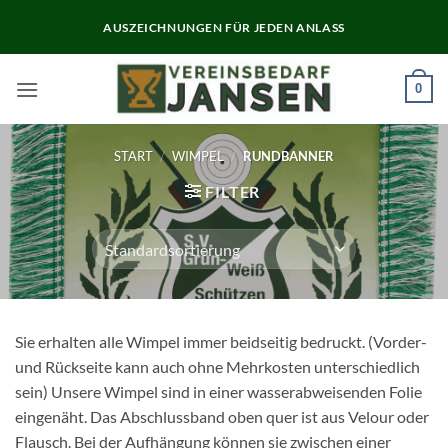
Zum
AUSZEICHNUNGEN FÜR JEDEN ANLASS
Inhalt
springen
0
START
/
WIMPEL
/
RUNDBANNER
FILTER
Sie erhalten alle Wimpel immer beidseitig bedruckt. (Vorder-
und Rückseite kann auch ohne Mehrkosten unterschiedlich
sein) Unsere Wimpel sind in einer wasserabweisenden Folie
eingenäht. Das Abschlussband oben quer ist aus Velour oder
Flausch. Bei der Aufhängung können sie zwischen einer