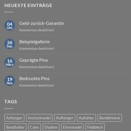
NEUESTE EINTRÄGE
Geld-zurück-Garantie
04
Okt.
für
Kommentare deaktiviert
Geld-
zurück-
Beispielgallerie
26
Garantie
Sep.
für
Kommentare deaktiviert
Beispielgallerie
Geprägte Pins
16
März
für
Kommentare deaktiviert
Geprägte
Pins
Bedruckte Pins
19
Nov.
für
Kommentare deaktiviert
Bedruckte
Pins
TAGS
Anhänger
Anstecknadel
Aufhänger
Aufnäher
Banddreieck
Bandhalter
Coins
Diadem
Ehrennadel
Feldblech