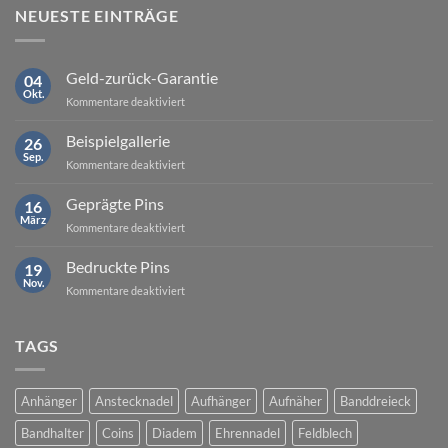
NEUESTE EINTRÄGE
Geld-zurück-Garantie
04
Okt.
für
Kommentare deaktiviert
Geld-
zurück-
Beispielgallerie
26
Garantie
Sep.
für
Kommentare deaktiviert
Beispielgallerie
Geprägte Pins
16
März
für
Kommentare deaktiviert
Geprägte
Pins
Bedruckte Pins
19
Nov.
für
Kommentare deaktiviert
Bedruckte
Pins
TAGS
Anhänger
Anstecknadel
Aufhänger
Aufnäher
Banddreieck
Bandhalter
Coins
Diadem
Ehrennadel
Feldblech