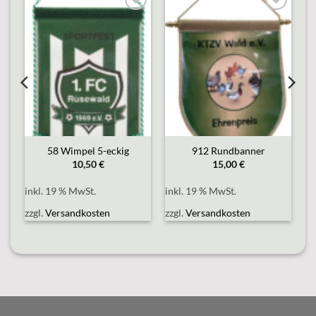
o
Add to
Add to
st
wishlist
wishlist
58 Wimpel 5-eckig
912 Rundbanner
10,50
€
15,00
€
inkl. 19 % MwSt.
inkl. 19 % MwSt.
zzgl.
Versandkosten
zzgl.
Versandkosten