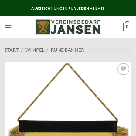
Zum
AUSZEICHNUNGEN FÜR JEDEN ANLASS
Inhalt
springen
0
START
/
WIMPEL
/
RUNDBANNER
Add to
wishlist