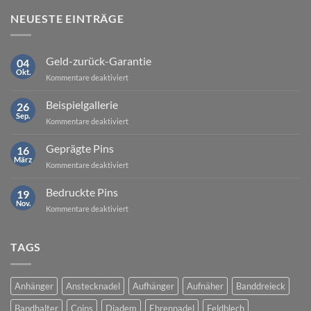
NEUESTE EINTRÄGE
Geld-zurück-Garantie
04
Okt.
für
Kommentare deaktiviert
Geld-
zurück-
Beispielgallerie
26
Garantie
Sep.
für
Kommentare deaktiviert
Beispielgallerie
Geprägte Pins
16
März
für
Kommentare deaktiviert
Geprägte
Pins
Bedruckte Pins
19
Nov.
für
Kommentare deaktiviert
Bedruckte
Pins
TAGS
Anhänger
Anstecknadel
Aufhänger
Aufnäher
Banddreieck
Bandhalter
Coins
Diadem
Ehrennadel
Feldblech