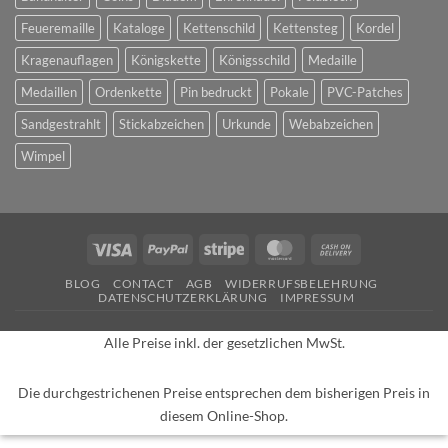
Feueremaille
Kataloge
Kettenschild
Kettensteg
Kordel
Kragenauflagen
Königskette
Königsschild
Medaille
Medaillen
Ordenkette
Pin bedruckt
Pokale
PVC-Patches
Sandgestrahlt
Stickabzeichen
Urkunde
Webabzeichen
Wimpel
Visa
PayPal
Stripe
MasterCard
Cash
On
BLOG
CONTACT
AGB
WIDERRUFSBELEHRUNG
Delivery
DATENSCHUTZERKLÄRUNG
IMPRESSUM
Alle Preise inkl. der gesetzlichen MwSt.
Die durchgestrichenen Preise entsprechen dem bisherigen Preis in
diesem Online-Shop.