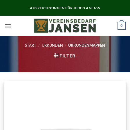
Zum
AUSZEICHNUNGEN FÜR JEDEN ANLASS
Inhalt
springen
0
START
/
URKUNDEN
/
URKUNDENMAPPEN
FILTER