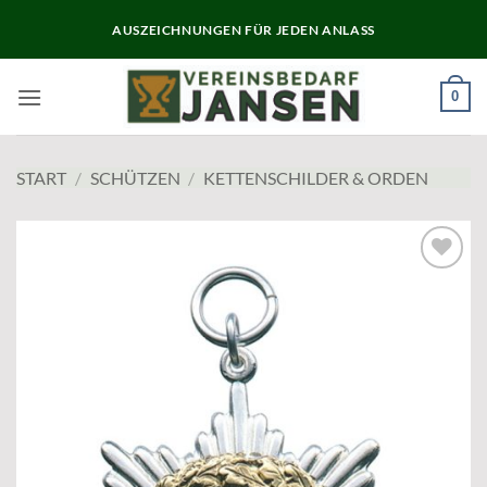
Zum
AUSZEICHNUNGEN FÜR JEDEN ANLASS
Inhalt
springen
0
START
/
SCHÜTZEN
/
KETTENSCHILDER & ORDEN
Add to
wishlist