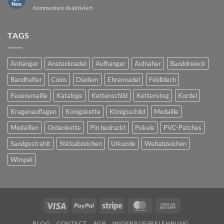
Nov.
für
Kommentare deaktiviert
Bedruckte
Pins
TAGS
Anhänger
Anstecknadel
Aufhänger
Aufnäher
Banddreieck
Bandhalter
Coins
Diadem
Ehrennadel
Feldblech
Feueremaille
Kataloge
Kettenschild
Kettensteg
Kordel
Kragenauflagen
Königskette
Königsschild
Medaille
Medaillen
Ordenkette
Pin bedruckt
Pokale
PVC-Patches
Sandgestrahlt
Stickabzeichen
Urkunde
Webabzeichen
Wimpel
Visa
PayPal
Stripe
MasterCard
Cash
On
BLOG
CONTACT
AGB
WIDERRUFSBELEHRUNG