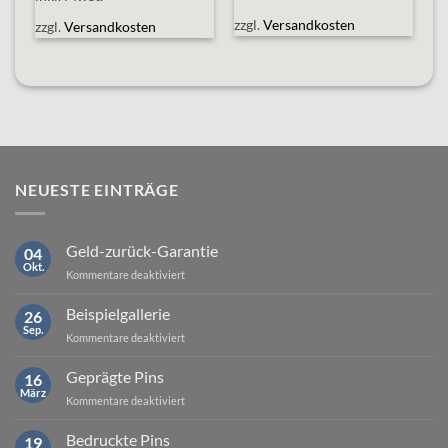
zzgl.
Versandkosten
zzgl.
Versandkosten
NEUESTE EINTRÄGE
Geld-zurück-Garantie
04
Okt.
für
Kommentare deaktiviert
Geld-
zurück-
Beispielgallerie
26
Garantie
Sep.
für
Kommentare deaktiviert
Beispielgallerie
Geprägte Pins
16
März
für
Kommentare deaktiviert
Geprägte
Pins
Bedruckte Pins
19