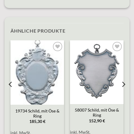
ÄHNLICHE PRODUKTE
o
Add to
Add to
st
wishlist
wishlist
58007 Schild, mit Öse &
n
19734 Schild, mit Öse &
Ring
Ring
152,90
€
185,30
€
inkl. MwSt.
inkl. MwSt.