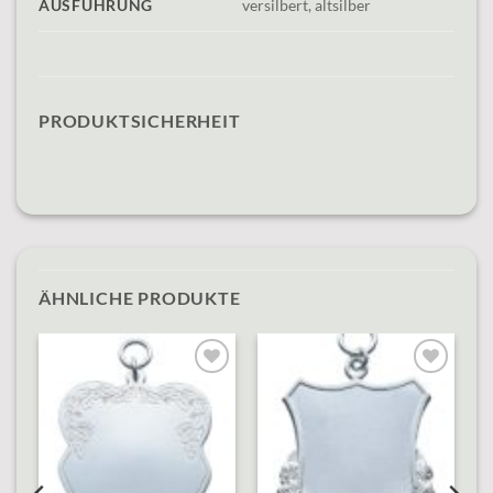
AUSFÜHRUNG
versilbert, altsilber
PRODUKTSICHERHEIT
ÄHNLICHE PRODUKTE
o
Add to
Add to
st
wishlist
wishlist