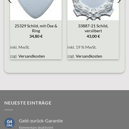
25329 Schild, mit Öse &
33887-21 Schild,
Ring
versilbert
34,80
€
43,00
€
inkl. MwSt.
inkl. 19 % MwSt.
zzgl.
Versandkosten
zzgl.
Versandkosten
NEUESTE EINTRÄGE
Geld-zurück-Garantie
04
Okt.
für
Kommentare deaktiviert