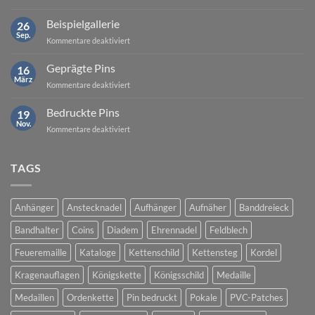
Geld-
zurück-
Beispielgallerie
26
Garantie
Sep.
für
Kommentare deaktiviert
Beispielgallerie
Geprägte Pins
16
März
für
Kommentare deaktiviert
Geprägte
Pins
Bedruckte Pins
19
Nov.
für
Kommentare deaktiviert
Bedruckte
Pins
TAGS
Anhänger
Anstecknadel
Aufhänger
Aufnäher
Banddreieck
Bandhalter
Coins
Diadem
Ehrennadel
Feldblech
Feueremaille
Kataloge
Kettenschild
Kettensteg
Kordel
Kragenauflagen
Königskette
Königsschild
Medaille
Medaillen
Ordenkette
Pin bedruckt
Pokale
PVC-Patches