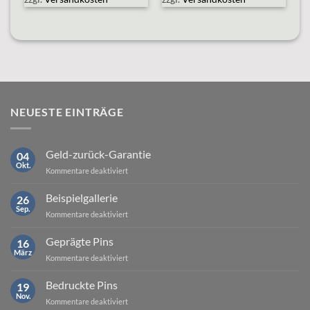
NEUESTE EINTRÄGE
Geld-zurück-Garantie
04
Okt.
für
Kommentare deaktiviert
Geld-
zurück-
Beispielgallerie
26
Garantie
Sep.
für
Kommentare deaktiviert
Beispielgallerie
Geprägte Pins
16
März
für
Kommentare deaktiviert
Geprägte
Pins
Bedruckte Pins
19
Nov.
für
Kommentare deaktiviert