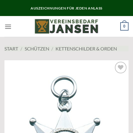
Zum
AUSZEICHNUNGEN FÜR JEDEN ANLASS
Inhalt
springen
0
START
/
SCHÜTZEN
/
KETTENSCHILDER & ORDEN
Add to
wishlist