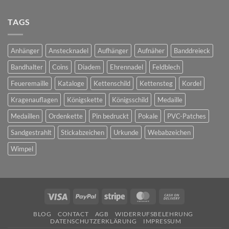
Bedruckte
Pins
TAGS
Anhänger
Anstecknadel
Aufhänger
Aufnäher
Banddreieck
Bandhalter
Coins
Diadem
Ehrennadel
Feldblech
Feueremaille
Kataloge
Kettenschild
Kettensteg
Kordel
Kragenauflagen
Königskette
Königsschild
Medaille
Medaillen
Ordenkette
Pin bedruckt
Pokale
PVC-Patches
Sandgestrahlt
Stickabzeichen
Urkunde
Webabzeichen
Wimpel
Visa
PayPal
Stripe
MasterCard
Cash
On
BLOG
CONTACT
AGB
WIDERRUFSBELEHRUNG
Delivery
DATENSCHUTZERKLÄRUNG
IMPRESSUM