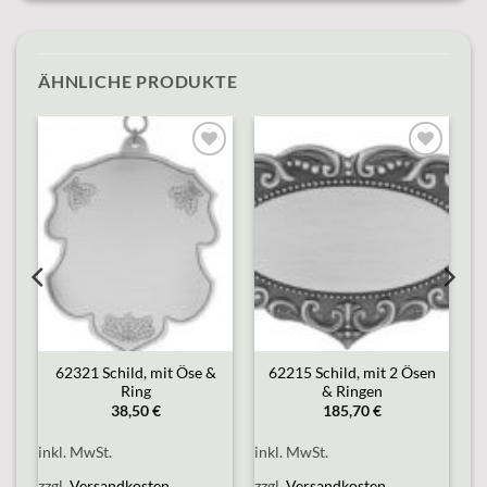
ÄHNLICHE PRODUKTE
o
Add to
Add to
st
wishlist
wishlist
62321 Schild, mit Öse &
62215 Schild, mit 2 Ösen
Ring
& Ringen
38,50
€
185,70
€
inkl. MwSt.
inkl. MwSt.
zzgl.
Versandkosten
zzgl.
Versandkosten