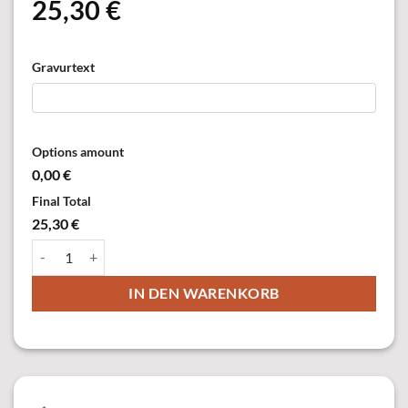
25,30
€
Gravurtext
Options amount
0,00 €
Final Total
25,30 €
01356-21 Orden,versilbert Menge
IN DEN WARENKORB