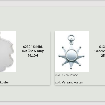
Add to
Add to
62324 Schild,
013
wishlist
wishlist
mit Öse & Ring
Orden,v
94,10
€
25
inkl. 19 % MwSt.
kosten
zzgl.
Versandkosten