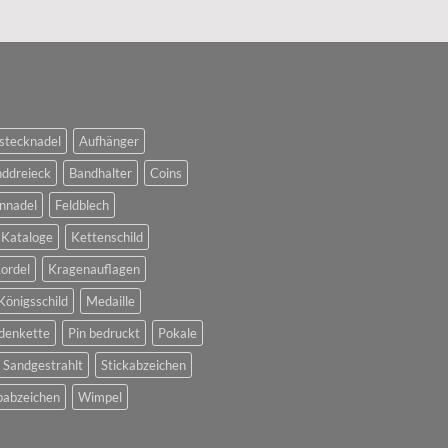
stecknadel
Aufhänger
ddreieck
Bandhalter
Coins
nnadel
Feldblech
Kataloge
Kettenschild
ordel
Kragenauflagen
Königsschild
Medaille
denkette
Pin bedruckt
Pokale
Sandgestrahlt
Stickabzeichen
abzeichen
Wimpel