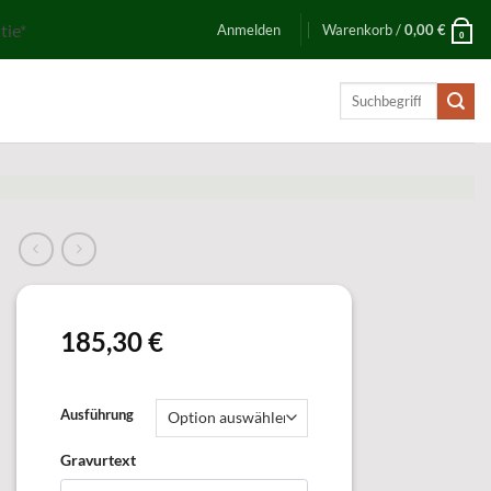
tie*
Anmelden
Warenkorb /
0,00
€
0
Suchen
nach:
185,30
€
Ausführung
Gravurtext