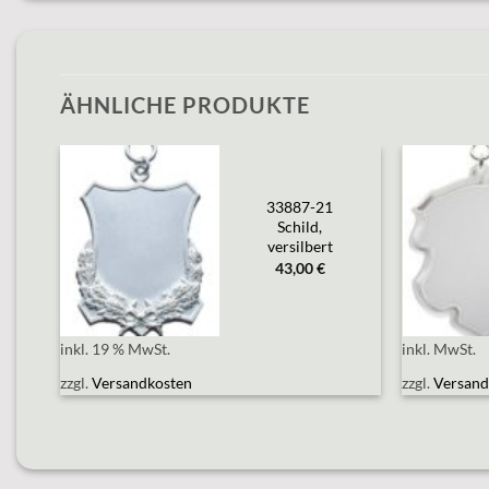
ÄHNLICHE PRODUKTE
,
33887-21
Add to
wishlist
&
Schild,
versilbert
43,00
€
inkl. 19 % MwSt.
inkl. MwSt.
zzgl.
Versandkosten
zzgl.
Versand