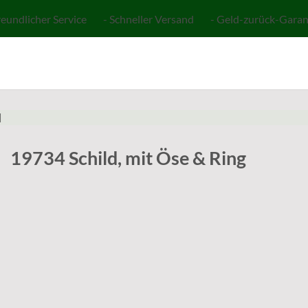
reundlicher Service - Schneller Versand - Geld-zurück-Garan
N
19734 Schild, mit Öse & Ring