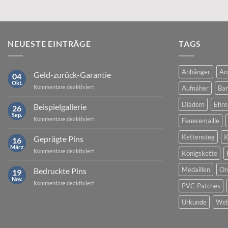
NEUESTE EINTRÄGE
TAGS
Anhänger
An
Geld-zurück-Garantie
04
Okt.
für
Kommentare deaktiviert
Aufnäher
Ban
Geld-
zurück-
Diadem
Ehre
Beispielgallerie
26
Garantie
Sep.
für
Kommentare deaktiviert
Feueremaille
Beispielgallerie
Kettensteg
K
Geprägte Pins
16
März
für
Kommentare deaktiviert
Königskette
Geprägte
Pins
Medaillen
Or
Bedruckte Pins
19
Nov.
für
Kommentare deaktiviert
PVC-Patches
Bedruckte
Pins
Urkunde
Web