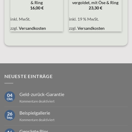
& Ring
vergoldet, mit Öse & Ring
16,00
€
23,30
€
inkl. MwSt.
inkl. 19 % MwSt.
zzgl.
Versandkosten
zzgl.
Versandkosten
NEUESTE EINTRÄGE
Geld-zurück-Garantie
04
Okt.
für
Kommentare deaktiviert
Geld-
zurück-
Beispielgallerie
26
Garantie
Sep.
für
Kommentare deaktiviert
Beispielgallerie
Geprägte Pins