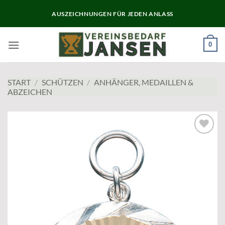
Zum
AUSZEICHNUNGEN FÜR JEDEN ANLASS
Inhalt
springen
0
START
/
SCHÜTZEN
/
ANHÄNGER, MEDAILLEN &
ABZEICHEN
Add to
wishlist