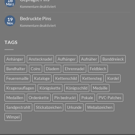
16
März
für
Kommentare deaktiviert
Geprägte
Pins
Bedruckte Pins
19
Nov.
für
Kommentare deaktiviert
Bedruckte
Pins
TAGS
Anhänger
Anstecknadel
Aufhänger
Aufnäher
Banddreieck
Bandhalter
Coins
Diadem
Ehrennadel
Feldblech
Feueremaille
Kataloge
Kettenschild
Kettensteg
Kordel
Kragenauflagen
Königskette
Königsschild
Medaille
Medaillen
Ordenkette
Pin bedruckt
Pokale
PVC-Patches
Sandgestrahlt
Stickabzeichen
Urkunde
Webabzeichen
Wimpel