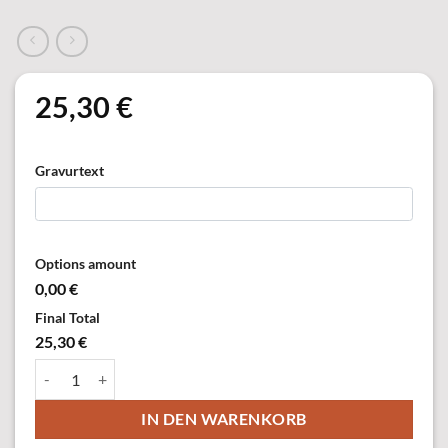
25,30
€
Gravurtext
Options amount
0,00 €
Final Total
25,30 €
37774-21 Anhänger, versilbert, mit Öse & Ring Menge
IN DEN WARENKORB