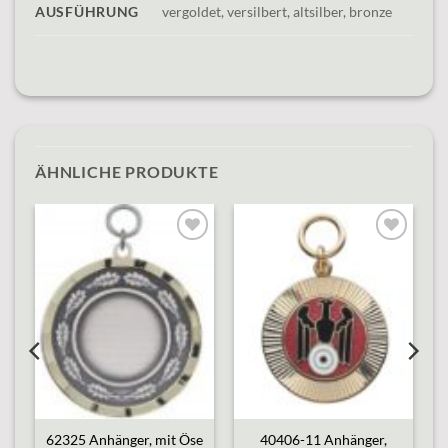
AUSFÜHRUNG
vergoldet, versilbert, altsilber, bronze
ÄHNLICHE PRODUKTE
o
Add to
Add to
st
wishlist
wishlist
e
62325 Anhänger, mit Öse
40406-11 Anhänger,