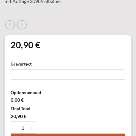
mit Auflage 30989 altsilber
20,90
€
Gravurtext
Options amount
0,00 €
Final Total
20,90 €
37772-11 Anhänger, vergoldet, mit Öse & Ring Menge