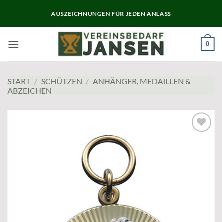
Zum
AUSZEICHNUNGEN FÜR JEDEN ANLASS
Inhalt
springen
0
START
/
SCHÜTZEN
/
ANHÄNGER, MEDAILLEN &
ABZEICHEN
Add to
wishlist