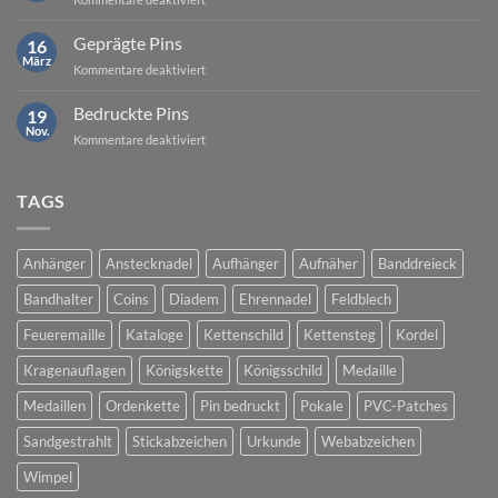
Beispielgallerie
Geprägte Pins
16
März
für
Kommentare deaktiviert
Geprägte
Pins
Bedruckte Pins
19
Nov.
für
Kommentare deaktiviert
Bedruckte
Pins
TAGS
Anhänger
Anstecknadel
Aufhänger
Aufnäher
Banddreieck
Bandhalter
Coins
Diadem
Ehrennadel
Feldblech
Feueremaille
Kataloge
Kettenschild
Kettensteg
Kordel
Kragenauflagen
Königskette
Königsschild
Medaille
Medaillen
Ordenkette
Pin bedruckt
Pokale
PVC-Patches
Sandgestrahlt
Stickabzeichen
Urkunde
Webabzeichen
Wimpel