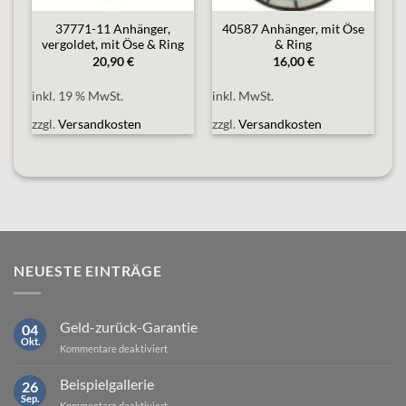
e
37771-11 Anhänger,
40587 Anhänger, mit Öse
vergoldet, mit Öse & Ring
& Ring
20,90
€
16,00
€
inkl. 19 % MwSt.
inkl. MwSt.
zzgl.
Versandkosten
zzgl.
Versandkosten
NEUESTE EINTRÄGE
Geld-zurück-Garantie
04
Okt.
für
Kommentare deaktiviert
Geld-
zurück-
Beispielgallerie
26
Garantie
Sep.
für
Kommentare deaktiviert