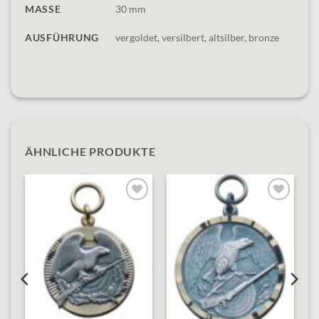
MASSE
30 mm
AUSFÜHRUNG
vergoldet, versilbert, altsilber, bronze
ÄHNLICHE PRODUKTE
o
Add to
Add to
st
wishlist
wishlist