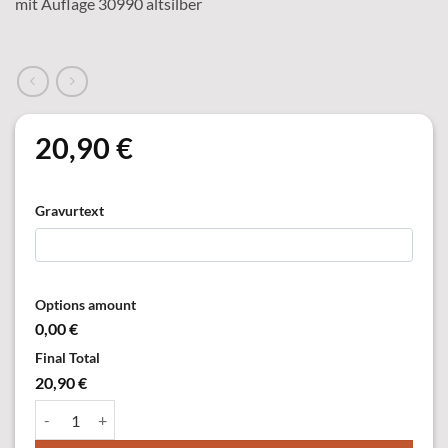
mit Auflage 30990 altsilber
20,90
€
Gravurtext
Options amount
0,00 €
Final Total
20,90 €
37771-11 Anhänger, vergoldet, mit Öse & Ring Menge