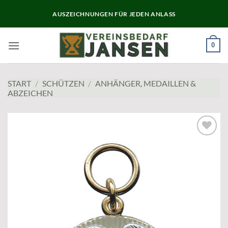
Zum
AUSZEICHNUNGEN FÜR JEDEN ANLASS
Inhalt
springen
0
START
/
SCHÜTZEN
/
ANHÄNGER, MEDAILLEN &
ABZEICHEN
Add to
wishlist