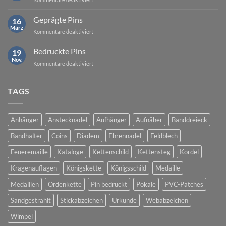
Beispielgallerie
Geprägte Pins
16
März
für
Kommentare deaktiviert
Geprägte
Pins
Bedruckte Pins
19
Nov.
für
Kommentare deaktiviert
Bedruckte
Pins
TAGS
Anhänger
Anstecknadel
Aufhänger
Aufnäher
Banddreieck
Bandhalter
Coins
Diadem
Ehrennadel
Feldblech
Feueremaille
Kataloge
Kettenschild
Kettensteg
Kordel
Kragenauflagen
Königskette
Königsschild
Medaille
Medaillen
Ordenkette
Pin bedruckt
Pokale
PVC-Patches
Sandgestrahlt
Stickabzeichen
Urkunde
Webabzeichen
Wimpel