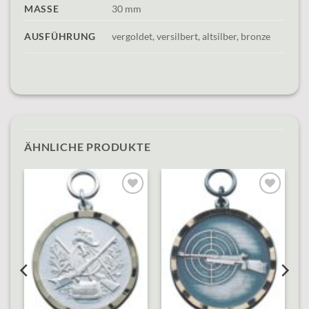
MASSE
30 mm
AUSFÜHRUNG
vergoldet, versilbert, altsilber, bronze
ÄHNLICHE PRODUKTE
o
Add to
Add to
st
wishlist
wishlist