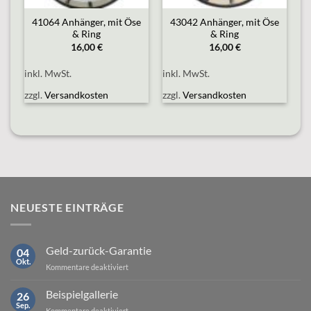
e
41064 Anhänger, mit Öse
43042 Anhänger, mit Öse
& Ring
& Ring
16,00
€
16,00
€
inkl. MwSt.
inkl. MwSt.
zzgl.
Versandkosten
zzgl.
Versandkosten
NEUESTE EINTRÄGE
Geld-zurück-Garantie
04
Okt.
für
Kommentare deaktiviert
Geld-
zurück-
Beispielgallerie
26
Garantie
Sep.
für
Kommentare deaktiviert