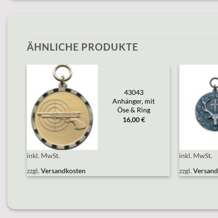
ÄHNLICHE PRODUKTE
43043
Add to
wishlist
t
Anhänger, mit
Öse & Ring
16,00
€
inkl. MwSt.
inkl. MwSt.
zzgl.
Versandkosten
zzgl.
Versand