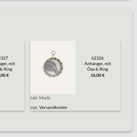
2327
62326
Add to
wishlist
ger, mit
Anhänger, mit
& Ring
Öse & Ring
,00
€
16,00
€
inkl. MwSt.
zzgl.
Versandkosten