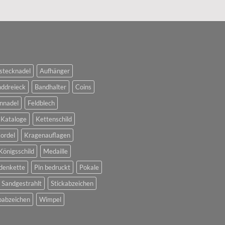
stecknadel
Aufhänger
ddreieck
Bandhalter
Coins
nnadel
Feldblech
Kataloge
Kettenschild
ordel
Kragenauflagen
Königsschild
Medaille
denkette
Pin bedruckt
Pokale
Sandgestrahlt
Stickabzeichen
abzeichen
Wimpel