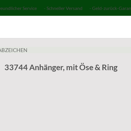
reundlicher Service - Schneller Versand - Geld-zurück-Garan
ABZEICHEN
33744 Anhänger, mit Öse & Ring