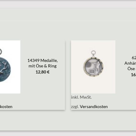
6
Add to
Add to
14349 Medaille,
wishlist
wishlist
Anhän
mit Öse & Ring
Öse 
12,80
€
16
inkl. MwSt.
kosten
zzgl.
Versandkosten