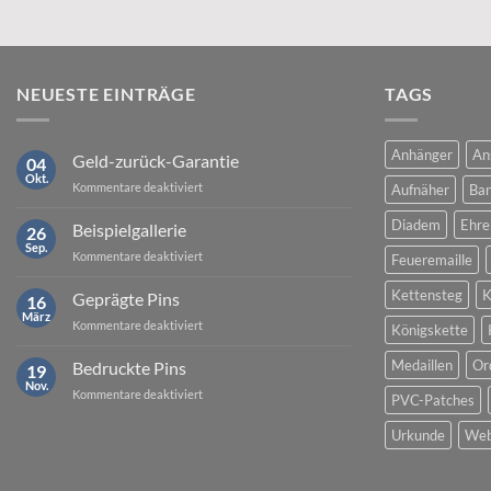
NEUESTE EINTRÄGE
TAGS
Anhänger
An
Geld-zurück-Garantie
04
Okt.
für
Kommentare deaktiviert
Aufnäher
Ban
Geld-
zurück-
Diadem
Ehre
Beispielgallerie
26
Garantie
Sep.
für
Kommentare deaktiviert
Feueremaille
Beispielgallerie
Kettensteg
K
Geprägte Pins
16
März
für
Kommentare deaktiviert
Königskette
Geprägte
Pins
Medaillen
Or
Bedruckte Pins
19
Nov.
für
Kommentare deaktiviert
PVC-Patches
Bedruckte
Pins
Urkunde
Web