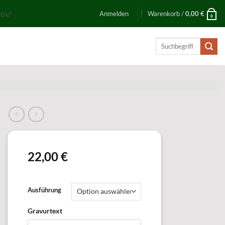
tie*
Anmelden
Warenkorb /
0,00
€
0
Suchen
nach:
22,00
€
Ausführung
Gravurtext