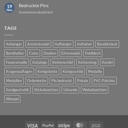
Pins
Bedruckte Pins
19
Nov.
für
Kommentare deaktiviert
Bedruckte
Pins
TAGS
Anhänger
Anstecknadel
Aufhänger
Aufnäher
Banddreieck
Bandhalter
Coins
Diadem
Ehrennadel
Feldblech
Feueremaille
Kataloge
Kettenschild
Kettensteg
Kordel
Kragenauflagen
Königskette
Königsschild
Medaille
Medaillen
Ordenkette
Pin bedruckt
Pokale
PVC-Patches
Sandgestrahlt
Stickabzeichen
Urkunde
Webabzeichen
Wimpel
Visa
PayPal
Stripe
MasterCard
Cash