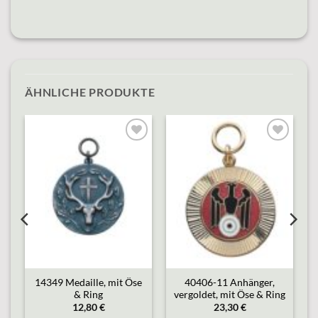
ÄHNLICHE PRODUKTE
o
Add to
Add to
st
wishlist
wishlist
e
14349 Medaille, mit Öse
40406-11 Anhänger,
& Ring
vergoldet, mit Öse & Ring
12,80
€
23,30
€