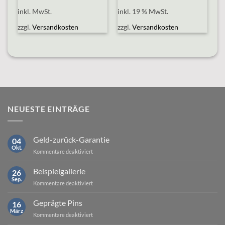
inkl. MwSt.
inkl. 19 % MwSt.
zzgl.
Versandkosten
zzgl.
Versandkosten
NEUESTE EINTRÄGE
Geld-zurück-Garantie
04
Okt.
für
Kommentare deaktiviert
Geld-
zurück-
Beispielgallerie
26
Garantie
Sep.
für
Kommentare deaktiviert
Beispielgallerie
Geprägte Pins
16
März
für
Kommentare deaktiviert
Geprägte