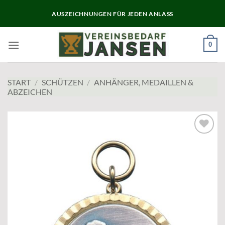
Zum
AUSZEICHNUNGEN FÜR JEDEN ANLASS
Inhalt
springen
0
START
/
SCHÜTZEN
/
ANHÄNGER, MEDAILLEN &
ABZEICHEN
Add to
wishlist