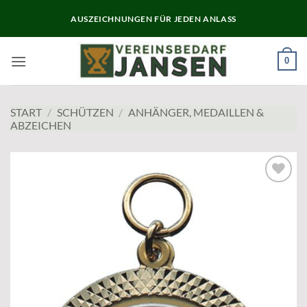
Zum
AUSZEICHNUNGEN FÜR JEDEN ANLASS
Inhalt
springen
0
START
/
SCHÜTZEN
/
ANHÄNGER, MEDAILLEN &
ABZEICHEN
Add to
wishlist