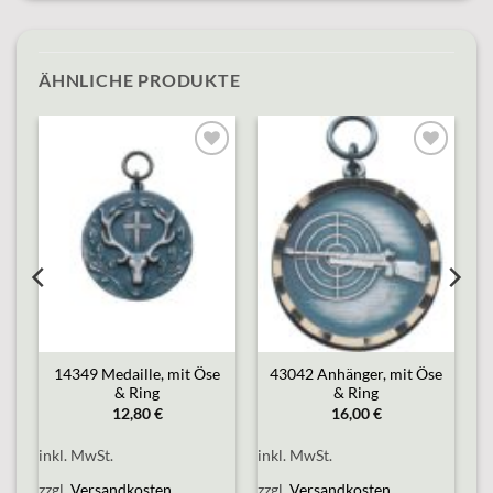
ÄHNLICHE PRODUKTE
o
Add to
Add to
st
wishlist
wishlist
e
14349 Medaille, mit Öse
43042 Anhänger, mit Öse
& Ring
& Ring
12,80
€
16,00
€
inkl. MwSt.
inkl. MwSt.
zzgl.
Versandkosten
zzgl.
Versandkosten