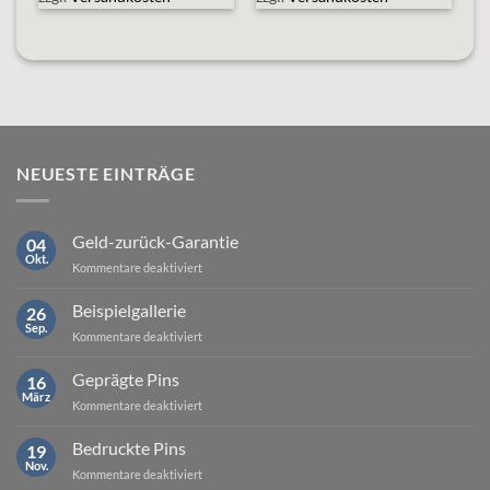
NEUESTE EINTRÄGE
Geld-zurück-Garantie
04
Okt.
für
Kommentare deaktiviert
Geld-
zurück-
Beispielgallerie
26
Garantie
Sep.
für
Kommentare deaktiviert
Beispielgallerie
Geprägte Pins
16
März
für
Kommentare deaktiviert
Geprägte
Pins
Bedruckte Pins
19
Nov.
für
Kommentare deaktiviert