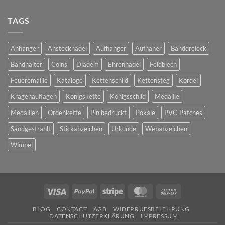
Bedruckte
Pins
TAGS
Anhänger
Anstecknadel
Aufhänger
Aufnäher
Banddreieck
Bandhalter
Coins
Diadem
Ehrennadel
Feldblech
Feueremaille
Kataloge
Kettenschild
Kettensteg
Kordel
Kragenauflagen
Königskette
Königsschild
Medaille
Medaillen
Ordenkette
Pin bedruckt
Pokale
PVC-Patches
Sandgestrahlt
Stickabzeichen
Urkunde
Webabzeichen
Wimpel
Visa
PayPal
Stripe
MasterCard
Cash
On
BLOG
CONTACT
AGB
WIDERRUFSBELEHRUNG
Delivery
DATENSCHUTZERKLÄRUNG
IMPRESSUM