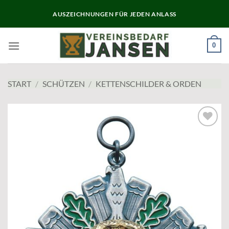
Zum
AUSZEICHNUNGEN FÜR JEDEN ANLASS
Inhalt
springen
0
START
/
SCHÜTZEN
/
KETTENSCHILDER & ORDEN
Add to
wishlist