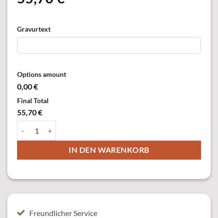
Gravurtext
Options amount
0,00 €
Final Total
55,70 €
25418-31 Orden, altsilber, mit Öse & Ring Menge
IN DEN WARENKORB
Freundlicher Service