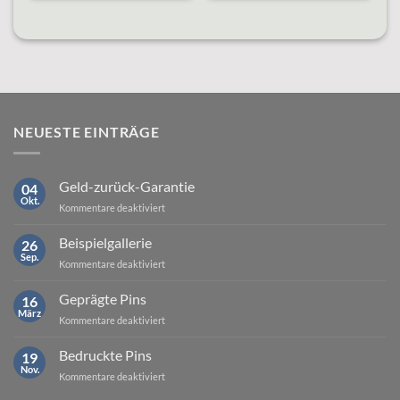
NEUESTE EINTRÄGE
Geld-zurück-Garantie
04
Okt.
für
Kommentare deaktiviert
Geld-
zurück-
Beispielgallerie
26
Garantie
Sep.
für
Kommentare deaktiviert
Beispielgallerie
Geprägte Pins
16
März
für
Kommentare deaktiviert
Geprägte
Pins
Bedruckte Pins
19
Nov.
für
Kommentare deaktiviert
Bedruckte