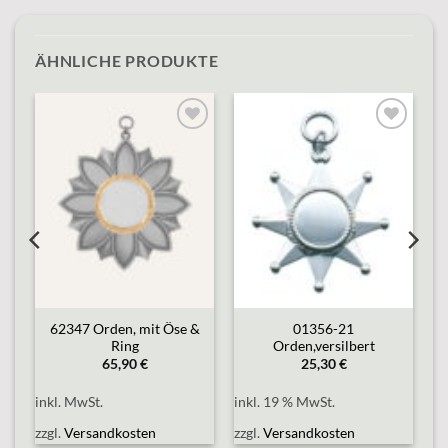
ÄHNLICHE PRODUKTE
o
Add to
Add to
st
wishlist
wishlist
62347 Orden, mit Öse &
01356-21
Ring
Orden,versilbert
65,90
€
25,30
€
inkl. MwSt.
inkl. 19 % MwSt.
zzgl.
Versandkosten
zzgl.
Versandkosten