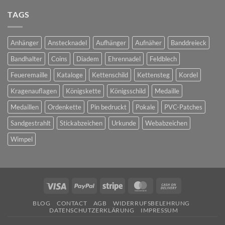
Pins
TAGS
Anhänger
Anstecknadel
Aufhänger
Aufnäher
Banddreieck
Bandhalter
Coins
Diadem
Ehrennadel
Feldblech
Feueremaille
Kataloge
Kettenschild
Kettensteg
Kordel
Kragenauflagen
Königskette
Königsschild
Medaille
Medaillen
Ordenkette
Pin bedruckt
Pokale
PVC-Patches
Sandgestrahlt
Stickabzeichen
Urkunde
Webabzeichen
Wimpel
Visa
PayPal
Stripe
MasterCard
Cash
On
BLOG
CONTACT
AGB
WIDERRUFSBELEHRUNG
Delivery
DATENSCHUTZERKLÄRUNG
IMPRESSUM