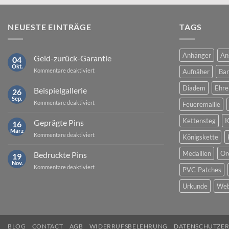
NEUESTE EINTRÄGE
TAGS
Anhänger
An
Geld-zurück-Garantie
04
Okt.
für
Kommentare deaktiviert
Aufnäher
Ban
Geld-
zurück-
Diadem
Ehre
Beispielgallerie
26
Garantie
Sep.
für
Kommentare deaktiviert
Feueremaille
Beispielgallerie
Kettensteg
K
Geprägte Pins
16
März
für
Kommentare deaktiviert
Königskette
Geprägte
Pins
Medaillen
Or
Bedruckte Pins
19
Nov.
für
Kommentare deaktiviert
PVC-Patches
Bedruckte
Pins
Urkunde
Web
BLOG
CONTACT
AGB
WIDERRUFSBELEHRUNG
DATENSCHUTZE