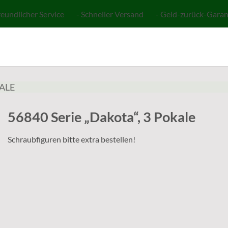
reundlicher Service - Schneller Versand - Geld-zurück-Garan
ALE
56840 Serie „Dakota“, 3 Pokale
Schraubfiguren bitte extra bestellen!