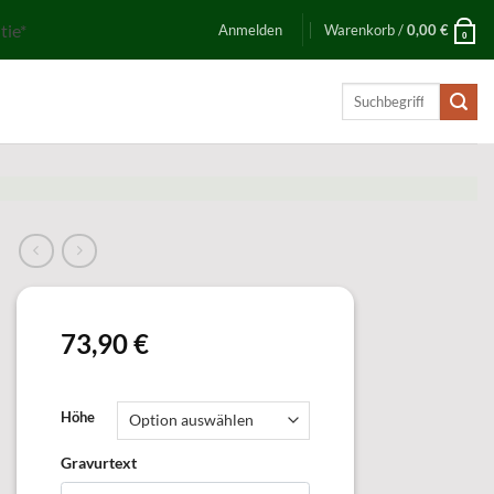
tie*
Anmelden
Warenkorb /
0,00
€
0
Suchen
nach:
73,90
€
Höhe
Gravurtext