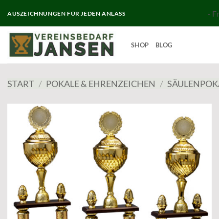
Zum
- F
AUSZEICHNUNGEN FÜR JEDEN ANLASS
Inhalt
springen
SHOP
BLOG
START
/
POKALE & EHRENZEICHEN
/
SÄULENPOK
Add to
wishlist