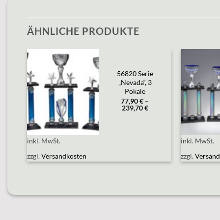
ÄHNLICHE PRODUKTE
56820 Serie
Add to
„Nevada“, 3
wishlist
ale
Pokale
77,90
€
–
239,70
€
inkl. MwSt.
inkl. MwSt.
zzgl.
Versandkosten
zzgl.
Versand