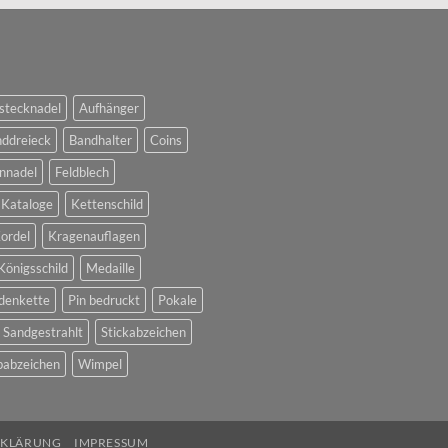
stecknadel
Aufhänger
ddreieck
Bandhalter
Coins
nnadel
Feldblech
Kataloge
Kettenschild
ordel
Kragenauflagen
Königsschild
Medaille
denkette
Pin bedruckt
Pokale
Sandgestrahlt
Stickabzeichen
abzeichen
Wimpel
RKLÄRUNG
IMPRESSUM