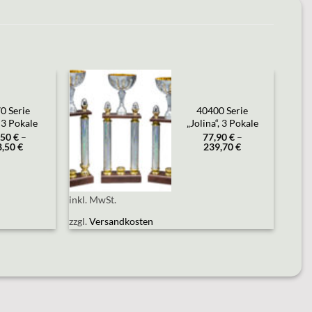
Add to
0 Serie
40400 Serie
wishlist
 3 Pokale
„Jolina“, 3 Pokale
,50
€
–
77,90
€
–
8,50
€
239,70
€
inkl. MwSt.
zzgl.
Versandkosten