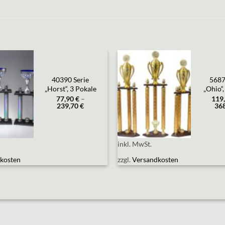
Add to
Add to
40390 Serie
5687
wishlist
wishlist
„Horst“, 3 Pokale
„Ohio“,
77,90
€
–
119
239,70
€
36
inkl. MwSt.
kosten
zzgl.
Versandkosten