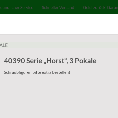
reundlicher Service - Schneller Versand - Geld-zurück-Garan
ALE
40390 Serie „Horst“, 3 Pokale
Schraubfiguren bitte extra bestellen!