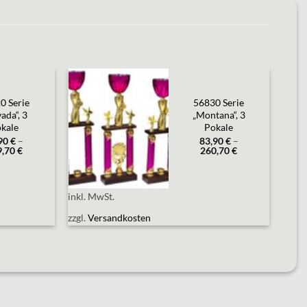
0 Serie
56830 Serie
Add to
ada“, 3
„Montana“, 3
wishlist
kale
Pokale
,90
€
–
83,90
€
–
9,70
€
260,70
€
inkl. MwSt.
zzgl.
Versandkosten