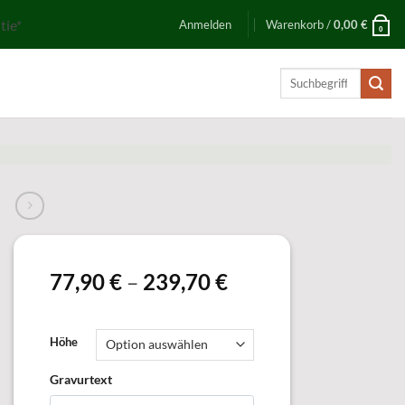
tie*
Anmelden
Warenkorb /
0,00
€
0
Suchen
nach:
77,90
€
–
239,70
€
Höhe
Gravurtext