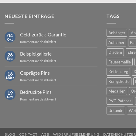
NEUESTE EINTRÄGE
TAGS
Anhänger
An
Geld-zurück-Garantie
04
Okt.
für
Kommentare deaktiviert
Aufnäher
Ban
Geld-
zurück-
Diadem
Ehre
Beispielgallerie
26
Garantie
Sep.
für
Kommentare deaktiviert
Feueremaille
Beispielgallerie
Kettensteg
K
Geprägte Pins
16
März
für
Kommentare deaktiviert
Königskette
Geprägte
Pins
Medaillen
Or
Bedruckte Pins
19
Nov.
für
Kommentare deaktiviert
PVC-Patches
Bedruckte
Pins
Urkunde
Web
BLOG
CONTACT
AGB
WIDERRUFSBELEHRUNG
DATENSCHUTZE