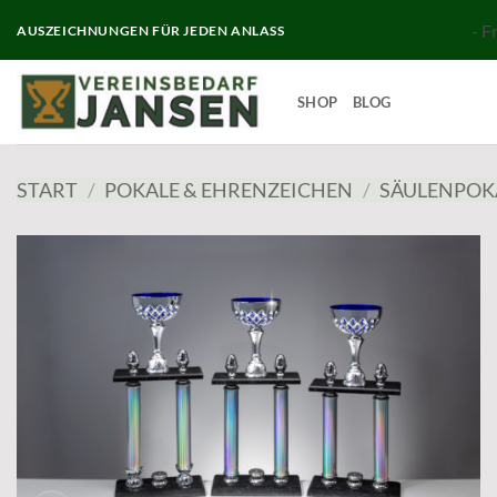
Zum
- F
AUSZEICHNUNGEN FÜR JEDEN ANLASS
Inhalt
springen
SHOP
BLOG
START
/
POKALE & EHRENZEICHEN
/
SÄULENPOK
Add to
wishlist