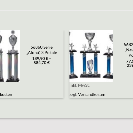
5682
Add to
Add to
56860 Serie
„Nev
wishlist
wishlist
„Aloha“, 3 Pokale
Po
189,90
€
–
77
584,70
€
23
inkl. MwSt.
kosten
zzgl.
Versandkosten