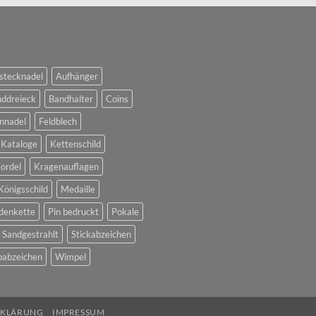
stecknadel
Aufhänger
ddreieck
Bandhalter
Coins
nnadel
Feldblech
Kataloge
Kettenschild
ordel
Kragenauflagen
Königsschild
Medaille
denkette
Pin bedruckt
Pokale
Sandgestrahlt
Stickabzeichen
abzeichen
Wimpel
RKLÄRUNG
IMPRESSUM