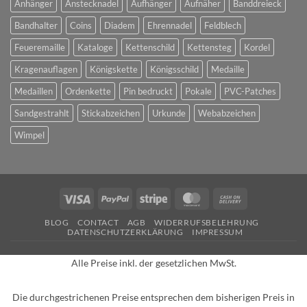
Anhänger
Anstecknadel
Aufhänger
Aufnäher
Banddreieck
Bandhalter
Coins
Diadem
Ehrennadel
Feldblech
Feueremaille
Kataloge
Kettenschild
Kettensteg
Kordel
Kragenauflagen
Königskette
Königsschild
Medaille
Medaillen
Ordenkette
Pin bedruckt
Pokale
PVC-Patches
Sandgestrahlt
Stickabzeichen
Urkunde
Webabzeichen
Wimpel
Visa
PayPal
Stripe
MasterCard
Cash
On
BLOG
CONTACT
AGB
WIDERRUFSBELEHRUNG
Delivery
DATENSCHUTZERKLÄRUNG
IMPRESSUM
Alle Preise inkl. der gesetzlichen MwSt.
Die durchgestrichenen Preise entsprechen dem bisherigen Preis in