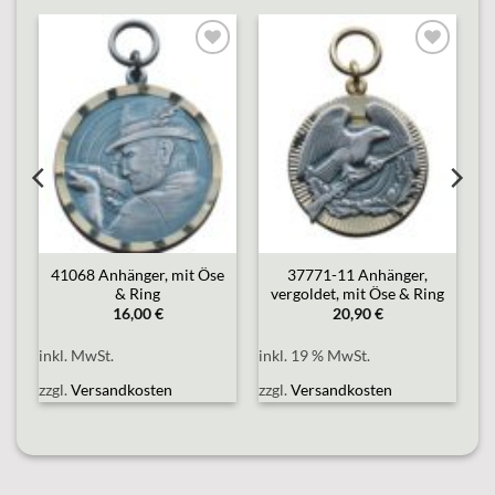
o
Add to
Add to
st
wishlist
wishlist
e
41068 Anhänger, mit Öse
37771-11 Anhänger,
& Ring
vergoldet, mit Öse & Ring
16,00
€
20,90
€
inkl. MwSt.
inkl. 19 % MwSt.
zzgl.
Versandkosten
zzgl.
Versandkosten