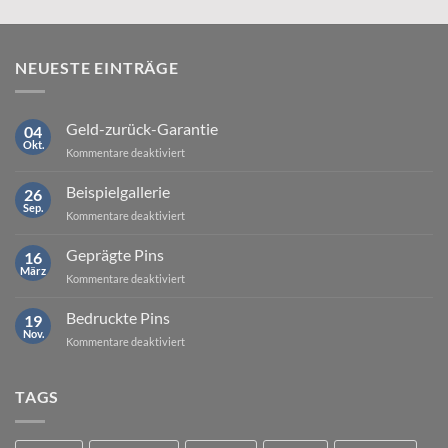
NEUESTE EINTRÄGE
Geld-zurück-Garantie
04
Okt.
für
Kommentare deaktiviert
Geld-
zurück-
Beispielgallerie
26
Garantie
Sep.
für
Kommentare deaktiviert
Beispielgallerie
Geprägte Pins
16
März
für
Kommentare deaktiviert
Geprägte
Pins
Bedruckte Pins
19
Nov.
für
Kommentare deaktiviert
Bedruckte
Pins
TAGS