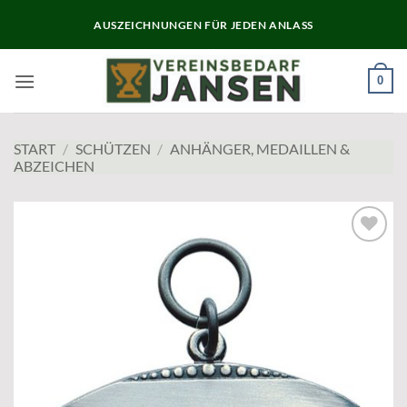
Zum
AUSZEICHNUNGEN FÜR JEDEN ANLASS
Inhalt
springen
0
START
/
SCHÜTZEN
/
ANHÄNGER, MEDAILLEN &
ABZEICHEN
Add to
wishlist