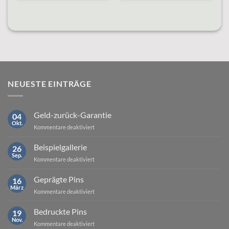
NEUESTE EINTRÄGE
Geld-zurück-Garantie
04
Okt.
für
Kommentare deaktiviert
Geld-
zurück-
Beispielgallerie
26
Garantie
Sep.
für
Kommentare deaktiviert
Beispielgallerie
Geprägte Pins
16
März
für
Kommentare deaktiviert
Geprägte
Pins
Bedruckte Pins
19
Nov.
für
Kommentare deaktiviert