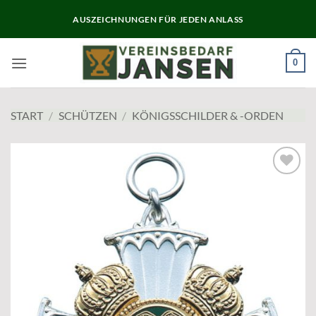
Zum
AUSZEICHNUNGEN FÜR JEDEN ANLASS
Inhalt
springen
0
START
/
SCHÜTZEN
/
KÖNIGSSCHILDER & -ORDEN
Add to
wishlist