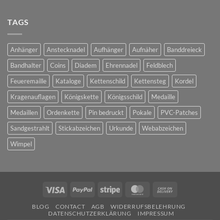
Bedruckte
Pins
TAGS
Anhänger
Anstecknadel
Aufhänger
Aufnäher
Banddreieck
Bandhalter
Coins
Diadem
Ehrennadel
Feldblech
Feueremaille
Kataloge
Kettenschild
Kettensteg
Kordel
Kragenauflagen
Königskette
Königsschild
Medaille
Medaillen
Ordenkette
Pin bedruckt
Pokale
PVC-Patches
Sandgestrahlt
Stickabzeichen
Urkunde
Webabzeichen
Wimpel
Visa
PayPal
Stripe
MasterCard
Cash
On
BLOG
CONTACT
AGB
WIDERRUFSBELEHRUNG
Delivery
DATENSCHUTZERKLÄRUNG
IMPRESSUM