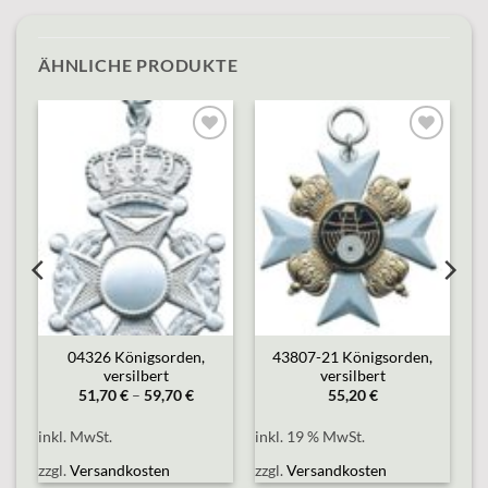
ÄHNLICHE PRODUKTE
o
Add to
Add to
st
wishlist
wishlist
04326 Königsorden,
43807-21 Königsorden,
versilbert
versilbert
51,70
€
–
59,70
€
55,20
€
inkl. MwSt.
inkl. 19 % MwSt.
zzgl.
Versandkosten
zzgl.
Versandkosten