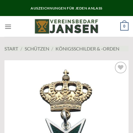
Zum
AUSZEICHNUNGEN FÜR JEDEN ANLASS
Inhalt
springen
0
START
/
SCHÜTZEN
/
KÖNIGSSCHILDER & -ORDEN
Add to
wishlist