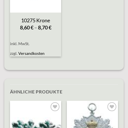
10275 Krone
8,60
€
–
8,70
€
inkl. MwSt.
zzgl.
Versandkosten
ÄHNLICHE PRODUKTE
o
Add to
Add to
st
wishlist
wishlist