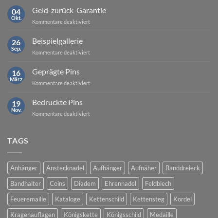
Geld-zurück-Garantie
04
Okt.
für
Kommentare deaktiviert
Geld-
zurück-
Beispielgallerie
26
Garantie
Sep.
für
Kommentare deaktiviert
Beispielgallerie
Geprägte Pins
16
März
für
Kommentare deaktiviert
Geprägte
Pins
Bedruckte Pins
19
Nov.
für
Kommentare deaktiviert
Bedruckte
Pins
TAGS
Anhänger
Anstecknadel
Aufhänger
Aufnäher
Banddreieck
Bandhalter
Coins
Diadem
Ehrennadel
Feldblech
Feueremaille
Kataloge
Kettenschild
Kettensteg
Kordel
Kragenauflagen
Königskette
Königsschild
Medaille