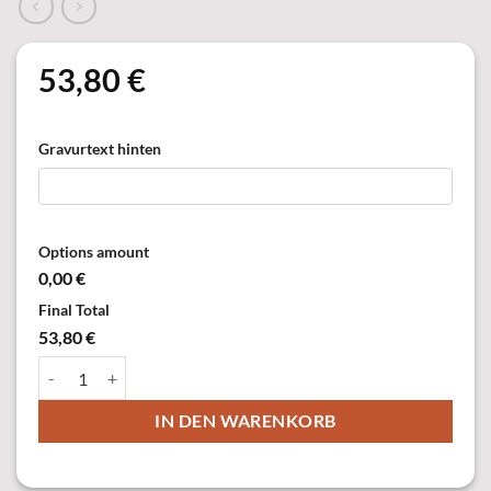
53,80
€
Gravurtext hinten
Options amount
0,00 €
Final Total
53,80 €
57443-21 Königsorden, versilbert (ohne Krone) Menge
IN DEN WARENKORB