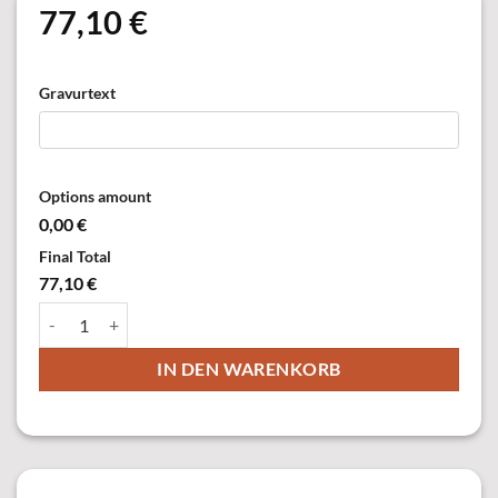
77,10
€
Gravurtext
Options amount
0,00 €
Final Total
77,10 €
21054-21-Z Orden, versilbert, teilweise ziervergoldet, mit Öse & 
IN DEN WARENKORB