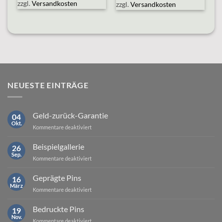
zzgl.
Versandkosten
zzgl.
Versandkosten
NEUESTE EINTRÄGE
Geld-zurück-Garantie
04
Okt.
für
Kommentare deaktiviert
Geld-
zurück-
Beispielgallerie
26
Garantie
Sep.
für
Kommentare deaktiviert
Beispielgallerie
Geprägte Pins
16
März
für
Kommentare deaktiviert
Geprägte
Pins
Bedruckte Pins
19
Nov.
für
Kommentare deaktiviert