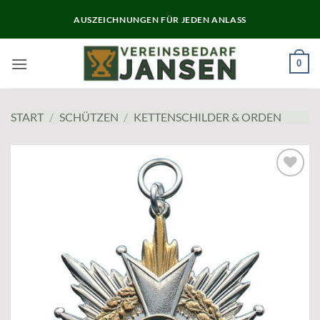
Zum
AUSZEICHNUNGEN FÜR JEDEN ANLASS
Inhalt
springen
0
START
/
SCHÜTZEN
/
KETTENSCHILDER & ORDEN
Add to
wishlist