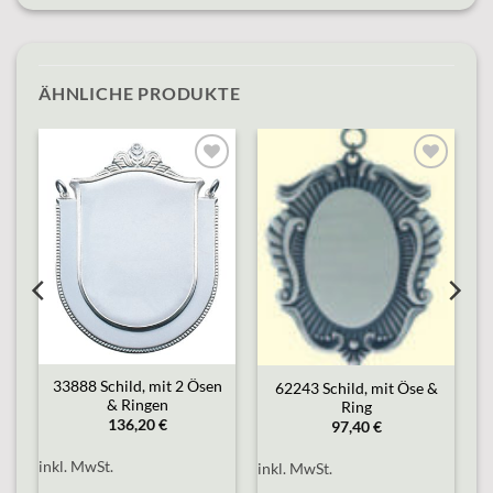
ÄHNLICHE PRODUKTE
o
Add to
Add to
st
wishlist
wishlist
33888 Schild, mit 2 Ösen
62243 Schild, mit Öse &
& Ringen
Ring
136,20
€
97,40
€
inkl. MwSt.
inkl. MwSt.