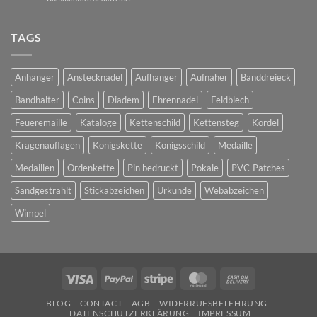
Bedruckte
Pins
TAGS
Anhänger
Anstecknadel
Aufhänger
Aufnäher
Banddreieck
Bandhalter
Coins
Diadem
Ehrennadel
Feldblech
Feueremaille
Kataloge
Kettenschild
Kettensteg
Kordel
Kragenauflagen
Königskette
Königsschild
Medaille
Medaillen
Ordenkette
Pin bedruckt
Pokale
PVC-Patches
Sandgestrahlt
Stickabzeichen
Urkunde
Webabzeichen
Wimpel
Visa
PayPal
Stripe
MasterCard
Cash
On
BLOG
CONTACT
AGB
WIDERRUFSBELEHRUNG
Delivery
DATENSCHUTZERKLÄRUNG
IMPRESSUM