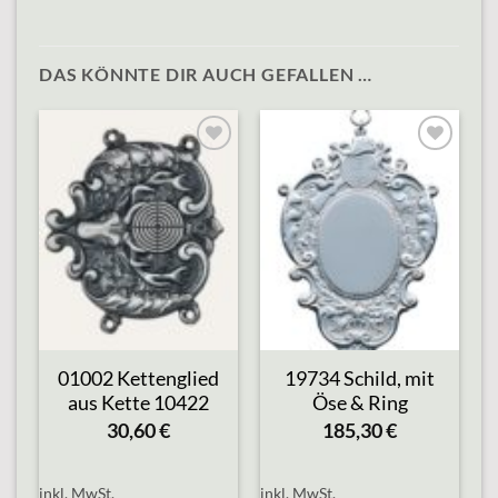
DAS KÖNNTE DIR AUCH GEFALLEN …
Add to
Add to
wishlist
wishlist
01002 Kettenglied
19734 Schild, mit
aus Kette 10422
Öse & Ring
30,60
€
185,30
€
inkl. MwSt.
inkl. MwSt.