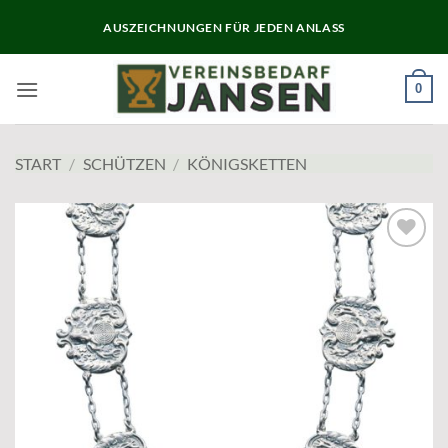
Zum
AUSZEICHNUNGEN FÜR JEDEN ANLASS
Inhalt
springen
0
START
/
SCHÜTZEN
/
KÖNIGSKETTEN
Add to
wishlist