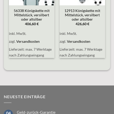
56338 Königskette mit
12913 Königskette mit
Mittelstück, versilbert
Mittelstück, versilbert
oder altsilber
oder altsilber
406,60
€
426,60
€
inkl. MwSt.
inkl. MwSt.
zzgl.
Versandkosten
zzgl.
Versandkosten
e
Lieferzeit:
max. 7 Werktage
Lieferzeit:
max. 7 Werktage
nach Zahlungseingang
nach Zahlungseingang
NEUESTE EINTRÄGE
Geld-zurück-Garantie
04