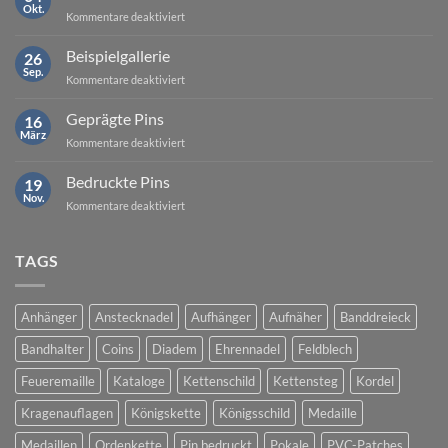
Okt.
für
Kommentare deaktiviert
Geld-
zurück-
Beispielgallerie
26
Garantie
Sep.
für
Kommentare deaktiviert
Beispielgallerie
Geprägte Pins
16
März
für
Kommentare deaktiviert
Geprägte
Pins
Bedruckte Pins
19
Nov.
für
Kommentare deaktiviert
Bedruckte
Pins
TAGS
Anhänger
Anstecknadel
Aufhänger
Aufnäher
Banddreieck
Bandhalter
Coins
Diadem
Ehrennadel
Feldblech
Feueremaille
Kataloge
Kettenschild
Kettensteg
Kordel
Kragenauflagen
Königskette
Königsschild
Medaille
Medaillen
Ordenkette
Pin bedruckt
Pokale
PVC-Patches