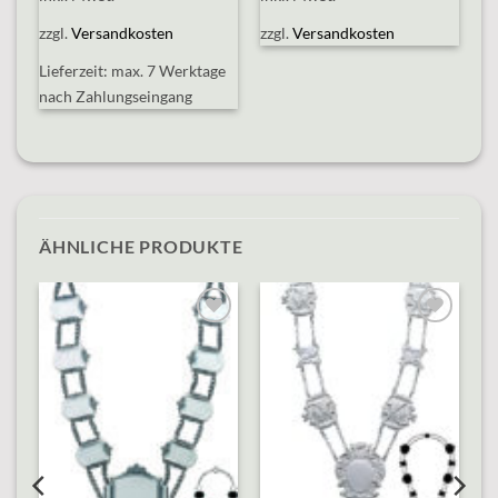
zzgl.
Versandkosten
zzgl.
Versandkosten
Lieferzeit:
max. 7 Werktage
nach Zahlungseingang
ÄHNLICHE PRODUKTE
o
Add to
Add to
st
wishlist
wishlist