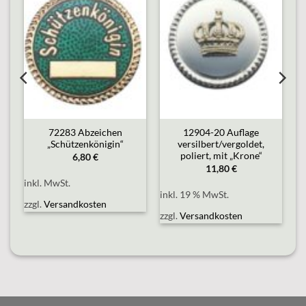
o
Add to
Add to
st
wishlist
wishlist
72283 Abzeichen
12904-20 Auflage
„Schützenkönigin“
versilbert/vergoldet,
poliert, mit „Krone“
6,80
€
11,80
€
inkl. MwSt.
inkl. 19 % MwSt.
zzgl.
Versandkosten
zzgl.
Versandkosten