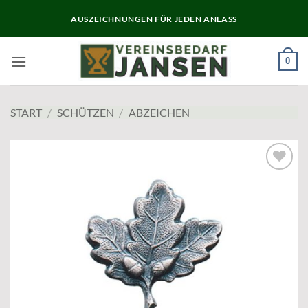
Zum
AUSZEICHNUNGEN FÜR JEDEN ANLASS
Inhalt
springen
0
START
/
SCHÜTZEN
/
ABZEICHEN
Add to
wishlist