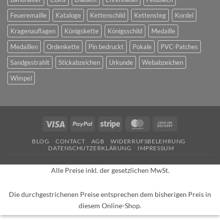
Feueremaille
Kataloge
Kettenschild
Kettensteg
Kordel
Kragenauflagen
Königskette
Königsschild
Medaille
Medaillen
Ordenkette
Pin bedruckt
Pokale
PVC-Patches
Sandgestrahlt
Stickabzeichen
Urkunde
Webabzeichen
Wimpel
Visa
PayPal
Stripe
MasterCard
Cash
On
BLOG
CONTACT
AGB
WIDERRUFSBELEHRUNG
Delivery
DATENSCHUTZERKLÄRUNG
IMPRESSUM
Alle Preise inkl. der gesetzlichen MwSt.
Die durchgestrichenen Preise entsprechen dem bisherigen Preis in
diesem Online-Shop.