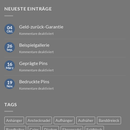
NEUESTE EINTRÄGE
Geld-zurück-Garantie
04
Okt.
für
Kommentare deaktiviert
Geld-
zurück-
Beispielgallerie
26
Garantie
Sep.
für
Kommentare deaktiviert
Beispielgallerie
Geprägte Pins
16
März
für
Kommentare deaktiviert
Geprägte
Pins
Bedruckte Pins
19
Nov.
für
Kommentare deaktiviert
Bedruckte
Pins
TAGS
Anhänger
Anstecknadel
Aufhänger
Aufnäher
Banddreieck
Bandhalter
Coins
Diadem
Ehrennadel
Feldblech