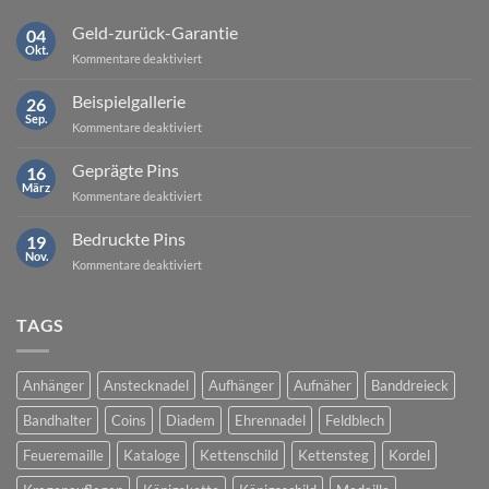
Geld-zurück-Garantie
04
Okt.
für
Kommentare deaktiviert
Geld-
zurück-
Beispielgallerie
26
Garantie
Sep.
für
Kommentare deaktiviert
Beispielgallerie
Geprägte Pins
16
März
für
Kommentare deaktiviert
Geprägte
Pins
Bedruckte Pins
19
Nov.
für
Kommentare deaktiviert
Bedruckte
Pins
TAGS
Anhänger
Anstecknadel
Aufhänger
Aufnäher
Banddreieck
Bandhalter
Coins
Diadem
Ehrennadel
Feldblech
Feueremaille
Kataloge
Kettenschild
Kettensteg
Kordel