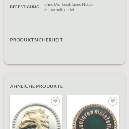
ohne (Auflage), lange Nadel,
BEFESTIGUNG
Sicherheitsnadel
PRODUKTSICHERHEIT
ÄHNLICHE PRODUKTE
o
Add to
Add to
st
wishlist
wishlist