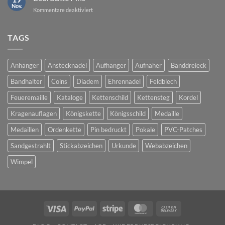
Nov.
für
Kommentare deaktiviert
Bedruckte
Pins
TAGS
Anhänger
Anstecknadel
Aufhänger
Aufnäher
Banddreieck
Bandhalter
Coins
Diadem
Ehrennadel
Feldblech
Feueremaille
Kataloge
Kettenschild
Kettensteg
Kordel
Kragenauflagen
Königskette
Königsschild
Medaille
Medaillen
Ordenkette
Pin bedruckt
Pokale
PVC-Patches
Sandgestrahlt
Stickabzeichen
Urkunde
Webabzeichen
Wimpel
Visa
PayPal
Stripe
MasterCard
Cash
On