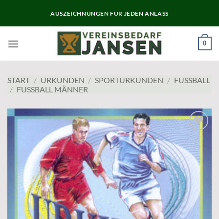
Zum
AUSZEICHNUNGEN FÜR JEDEN ANLASS
Inhalt
springen
0
START
/
URKUNDEN
/
SPORTURKUNDEN
/
FUSSBALL
/
FUSSBALL MÄNNER
Add to
wishlist