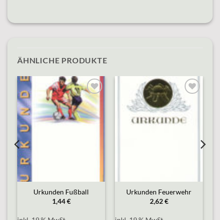
ÄHNLICHE PRODUKTE
o
Add to
Add to
st
wishlist
wishlist
Urkunden Fußball
Urkunden Feuerwehr
1,44
€
2,62
€
inkl. 19 % MwSt.
inkl. 19 % MwSt.