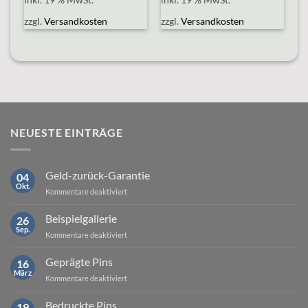
zzgl.
Versandkosten
zzgl.
Versandkosten
NEUESTE EINTRÄGE
Geld-zurück-Garantie
04
Okt.
für
Kommentare deaktiviert
Geld-
zurück-
Beispielgallerie
26
Garantie
Sep.
für
Kommentare deaktiviert
Beispielgallerie
Geprägte Pins
16
März
für
Kommentare deaktiviert
Geprägte
Pins
Bedruckte Pins
19