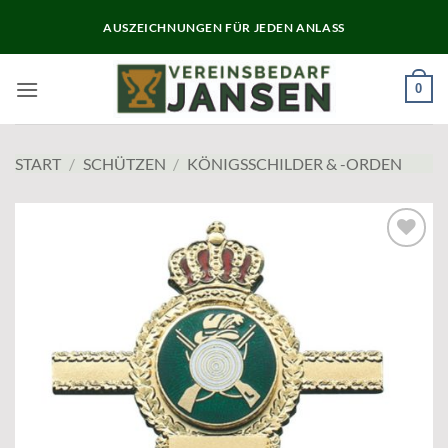
Zum
AUSZEICHNUNGEN FÜR JEDEN ANLASS
Inhalt
springen
0
START
/
SCHÜTZEN
/
KÖNIGSSCHILDER & -ORDEN
Add to
wishlist