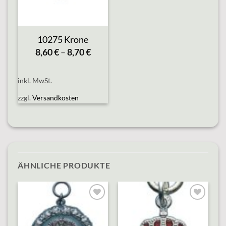
10275 Krone
8,60
€
–
8,70
€
inkl. MwSt.
zzgl.
Versandkosten
ÄHNLICHE PRODUKTE
o
Add to
Add to
st
wishlist
wishlist