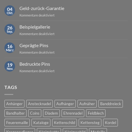
Geld-zurück-Garantie
04
Okt.
für
Kommentare deaktiviert
Geld-
zurück-
Beispielgallerie
26
Garantie
Sep.
für
Kommentare deaktiviert
Beispielgallerie
Geprägte Pins
16
März
für
Kommentare deaktiviert
Geprägte
Pins
Bedruckte Pins
19
Nov.
für
Kommentare deaktiviert
Bedruckte
Pins
TAGS
Anhänger
Anstecknadel
Aufhänger
Aufnäher
Banddreieck
Bandhalter
Coins
Diadem
Ehrennadel
Feldblech
Feueremaille
Kataloge
Kettenschild
Kettensteg
Kordel
Kragenauflagen
Königskette
Königsschild
Medaille