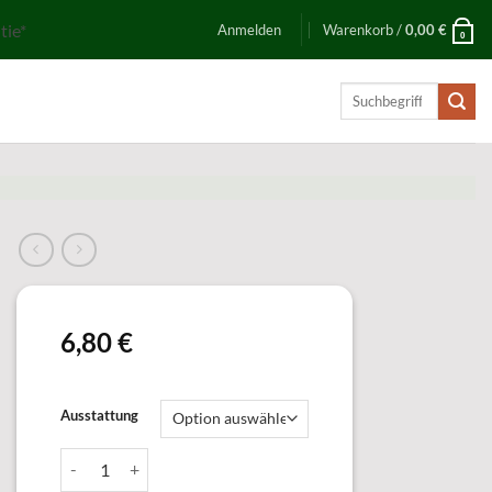
tie*
Anmelden
Warenkorb /
0,00
€
0
Suchen
nach:
6,80
€
Ausstattung
64976 Auflage Menge