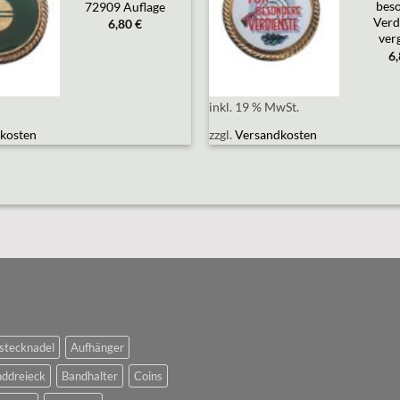
wishlist
wishlist
bes
72909 Auflage
Verdi
6,80
€
ver
6
inkl. 19 % MwSt.
kosten
zzgl.
Versandkosten
stecknadel
Aufhänger
ddreieck
Bandhalter
Coins