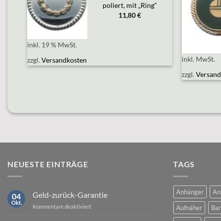
wishlist
“,
poliert, mit „Ring“
11,80
€
inkl. 19 % MwSt.
inkl. MwSt.
zzgl.
Versandkosten
zzgl.
Versand
NEUESTE EINTRÄGE
TAGS
Anhänger
An
Geld-zurück-Garantie
04
Okt.
für
Kommentare deaktiviert
Aufnäher
Ban
Geld-