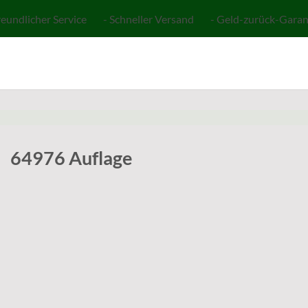
reundlicher Service - Schneller Versand - Geld-zurück-Garan
64976 Auflage