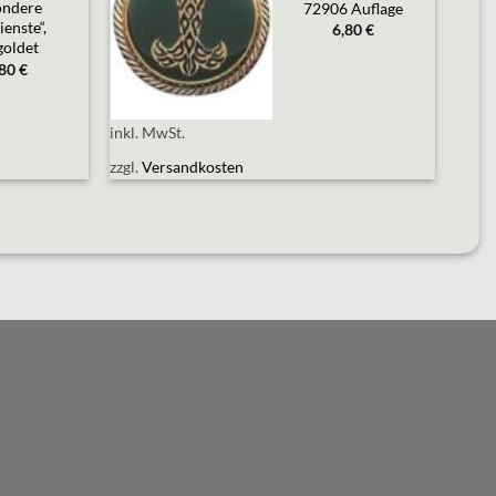
wishlist
ondere
72906 Auflage
enste“,
6,80
€
goldet
,80
€
inkl. MwSt.
zzgl.
Versandkosten