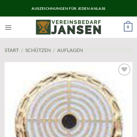
Zum
AUSZEICHNUNGEN FÜR JEDEN ANLASS
Inhalt
springen
0
START
/
SCHÜTZEN
/
AUFLAGEN
Add to
wishlist