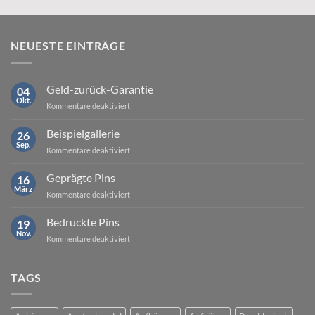
NEUESTE EINTRÄGE
Geld-zurück-Garantie
04
Okt.
für
Kommentare deaktiviert
Geld-
zurück-
Beispielgallerie
26
Garantie
Sep.
für
Kommentare deaktiviert
Beispielgallerie
Geprägte Pins
16
März
für
Kommentare deaktiviert
Geprägte
Pins
Bedruckte Pins
19
Nov.
für
Kommentare deaktiviert
Bedruckte
Pins
TAGS