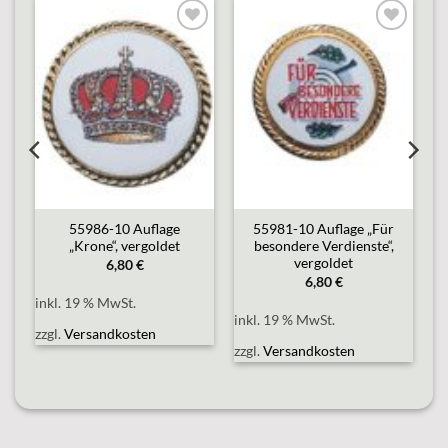
o
Add to
Add to
st
wishlist
wishlist
55986-10 Auflage
55981-10 Auflage „Für
„Krone“, vergoldet
besondere Verdienste“,
vergoldet
6,80
€
6,80
€
inkl. 19 % MwSt.
inkl. 19 % MwSt.
zzgl.
Versandkosten
zzgl.
Versandkosten