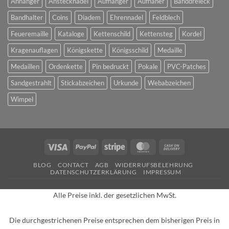
Anhänger
Anstecknadel
Aufhänger
Aufnäher
Banddreieck
Bandhalter
Coins
Diadem
Ehrennadel
Feldblech
Feueremaille
Kataloge
Kettenschild
Kettensteg
Kordel
Kragenauflagen
Königskette
Königsschild
Medaille
Medaillen
Ordenkette
Pin bedruckt
Pokale
PVC-Patches
Sandgestrahlt
Stickabzeichen
Urkunde
Webabzeichen
Wimpel
Visa
PayPal
Stripe
MasterCard
Cash
On
BLOG
CONTACT
AGB
WIDERRUFSBELEHRUNG
Delivery
DATENSCHUTZERKLÄRUNG
IMPRESSUM
Alle Preise inkl. der gesetzlichen MwSt.
Die durchgestrichenen Preise entsprechen dem bisherigen Preis in