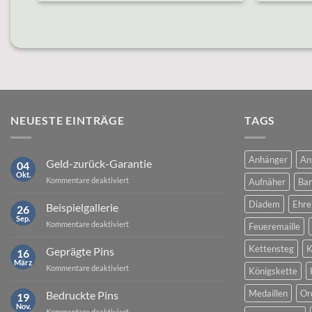
NEUESTE EINTRÄGE
TAGS
Anhänger
An
Geld-zurück-Garantie
04
Okt.
für
Kommentare deaktiviert
Aufnäher
Ban
Geld-
zurück-
Diadem
Ehre
Beispielgallerie
26
Garantie
Sep.
für
Kommentare deaktiviert
Feueremaille
Beispielgallerie
Kettensteg
K
Geprägte Pins
16
März
für
Kommentare deaktiviert
Königskette
Geprägte
Pins
Medaillen
Or
Bedruckte Pins
19
Nov.
für
Kommentare deaktiviert