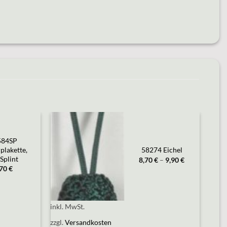
584SP
Add to
wishlist
plakette,
58274 Eichel
Splint
8,70
€
–
9,90
€
,70
€
inkl. MwSt.
zzgl.
Versandkosten