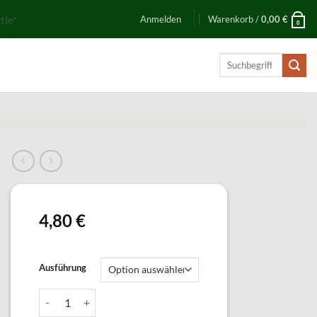
tie*
Anmelden
Warenkorb /
0,00
€
0
Suchen
nach:
4,80
€
Ausführung
58273 Eichel Menge