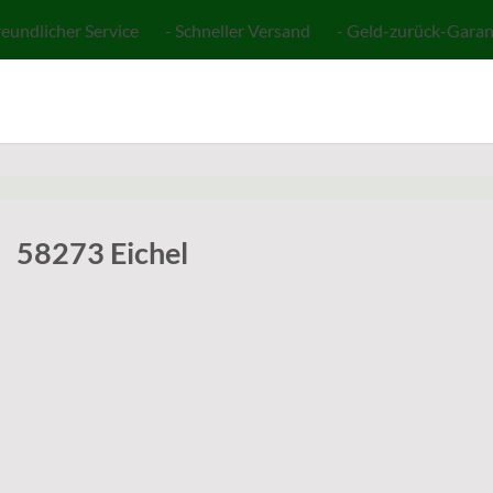
reundlicher Service - Schneller Versand - Geld-zurück-Garan
58273 Eichel