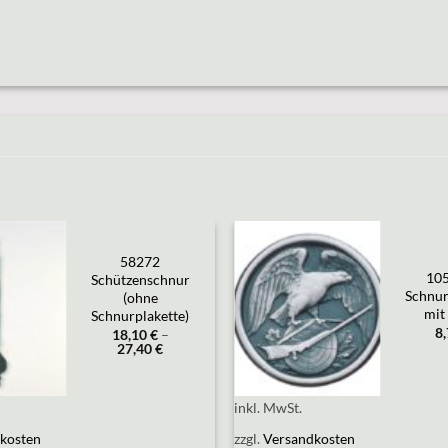
58272
10
Add to
Add to
Schützenschnur
wishlist
wishlist
Schnur
(ohne
mit 
Schnurplakette)
8
18,10
€
–
27,40
€
inkl. MwSt.
kosten
zzgl.
Versandkosten