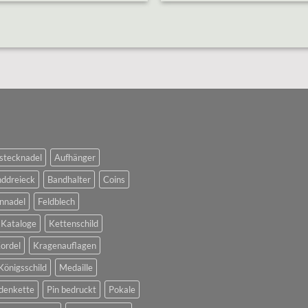
stecknadel
Aufhänger
ddreieck
Bandhalter
Coins
nnadel
Feldblech
Kataloge
Kettenschild
ordel
Kragenauflagen
Königsschild
Medaille
denkette
Pin bedruckt
Pokale