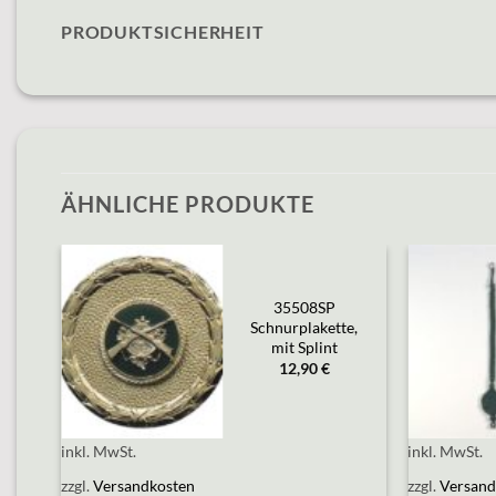
PRODUKTSICHERHEIT
ÄHNLICHE PRODUKTE
35508SP
Add to
wishlist
e,
Schnurplakette,
mit Splint
12,90
€
inkl. MwSt.
inkl. MwSt.
zzgl.
Versandkosten
zzgl.
Versand