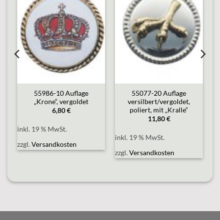
o
Add to
Add to
st
wishlist
wishlist
55986-10 Auflage
55077-20 Auflage
„Krone“, vergoldet
versilbert/vergoldet,
poliert, mit „Kralle“
6,80
€
11,80
€
inkl. 19 % MwSt.
inkl. 19 % MwSt.
zzgl.
Versandkosten
zzgl.
Versandkosten