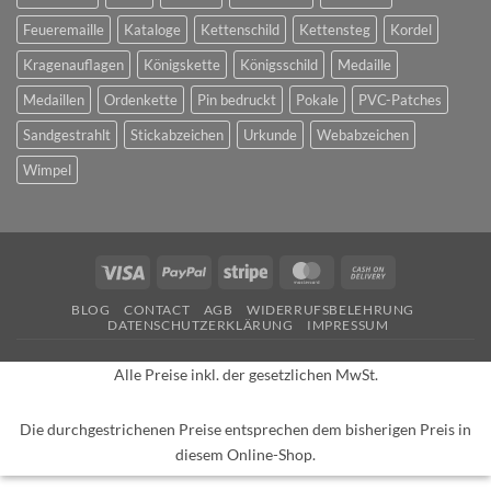
Feueremaille
Kataloge
Kettenschild
Kettensteg
Kordel
Kragenauflagen
Königskette
Königsschild
Medaille
Medaillen
Ordenkette
Pin bedruckt
Pokale
PVC-Patches
Sandgestrahlt
Stickabzeichen
Urkunde
Webabzeichen
Wimpel
Visa
PayPal
Stripe
MasterCard
Cash
On
BLOG
CONTACT
AGB
WIDERRUFSBELEHRUNG
Delivery
DATENSCHUTZERKLÄRUNG
IMPRESSUM
Alle Preise inkl. der gesetzlichen MwSt.
Die durchgestrichenen Preise entsprechen dem bisherigen Preis in
diesem Online-Shop.