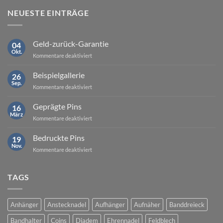
NEUESTE EINTRÄGE
Geld-zurück-Garantie
04
Okt.
für
Kommentare deaktiviert
Geld-
zurück-
Beispielgallerie
26
Garantie
Sep.
für
Kommentare deaktiviert
Beispielgallerie
Geprägte Pins
16
März
für
Kommentare deaktiviert
Geprägte
Pins
Bedruckte Pins
19
Nov.
für
Kommentare deaktiviert
Bedruckte
Pins
TAGS
Anhänger
Anstecknadel
Aufhänger
Aufnäher
Banddreieck
Bandhalter
Coins
Diadem
Ehrennadel
Feldblech