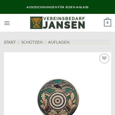
Zum
AUSZEICHNUNGEN FÜR JEDEN ANLASS
Inhalt
springen
0
START
/
SCHÜTZEN
/
AUFLAGEN
Add to
wishlist