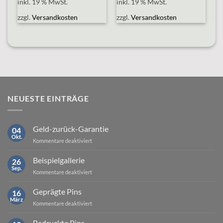
inkl. 19 % MwSt.
inkl. 19 % MwSt.
zzgl.
Versandkosten
zzgl.
Versandkosten
NEUESTE EINTRÄGE
Geld-zurück-Garantie
04
Okt.
für
Kommentare deaktiviert
Geld-
zurück-
Beispielgallerie
26
Garantie
Sep.
für
Kommentare deaktiviert
Beispielgallerie
Geprägte Pins
16
März
für
Kommentare deaktiviert
Geprägte
Pins
Bedruckte Pins