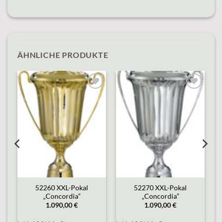
ÄHNLICHE PRODUKTE
o
Add to
Add to
st
wishlist
wishlist
52260 XXL-Pokal
52270 XXL-Pokal
“
„Concordia“
„Concordia“
1.090,00
€
1.090,00
€