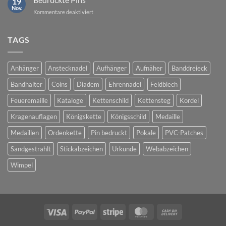
19
Nov.
für
Kommentare deaktiviert
Bedruckte
Pins
TAGS
Anhänger
Anstecknadel
Aufhänger
Aufnäher
Banddreieck
Bandhalter
Coins
Diadem
Ehrennadel
Feldblech
Feueremaille
Kataloge
Kettenschild
Kettensteg
Kordel
Kragenauflagen
Königskette
Königsschild
Medaille
Medaillen
Ordenkette
Pin bedruckt
Pokale
PVC-Patches
Sandgestrahlt
Stickabzeichen
Urkunde
Webabzeichen
Wimpel
Visa
PayPal
Stripe
MasterCard
Cash
On