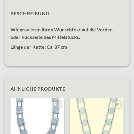
BESCHREIBUNG
Wir gravieren Ihren Wunschtext auf die Vorder-
oder Rückseite des Mittelstücks.
Länge der Kette: Ca. 87 cm
ÄHNLICHE PRODUKTE
o
Add to
Add to
st
wishlist
wishlist