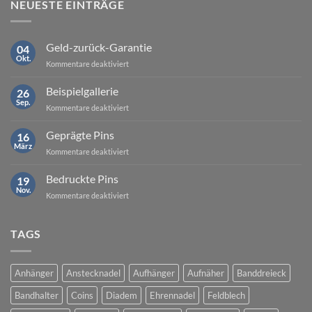
NEUESTE EINTRÄGE
Geld-zurück-Garantie
04
Okt.
für
Kommentare deaktiviert
Geld-
zurück-
Beispielgallerie
26
Garantie
Sep.
für
Kommentare deaktiviert
Beispielgallerie
Geprägte Pins
16
März
für
Kommentare deaktiviert
Geprägte
Pins
Bedruckte Pins
19
Nov.
für
Kommentare deaktiviert
Bedruckte
Pins
TAGS
Anhänger
Anstecknadel
Aufhänger
Aufnäher
Banddreieck
Bandhalter
Coins
Diadem
Ehrennadel
Feldblech