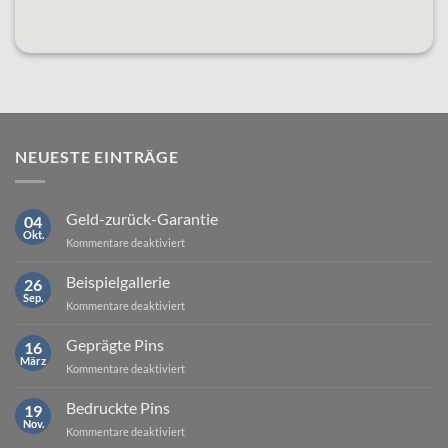
NEUESTE EINTRÄGE
Geld-zurück-Garantie
04
Okt.
für
Kommentare deaktiviert
Geld-
zurück-
Beispielgallerie
26
Garantie
Sep.
für
Kommentare deaktiviert
Beispielgallerie
Geprägte Pins
16
März
für
Kommentare deaktiviert
Geprägte
Pins
Bedruckte Pins
19
Nov.
für
Kommentare deaktiviert
Bedruckte