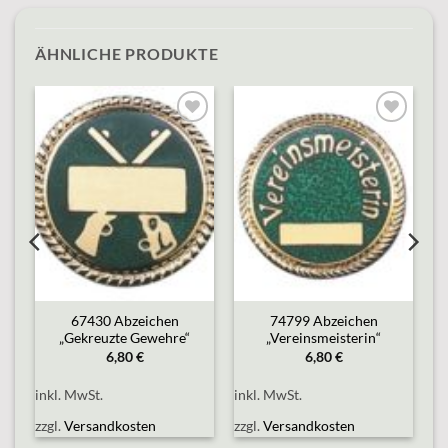
ÄHNLICHE PRODUKTE
o
Add to
Add to
st
wishlist
wishlist
67430 Abzeichen
74799 Abzeichen
„Gekreuzte Gewehre“
„Vereinsmeisterin“
6,80
€
6,80
€
inkl. MwSt.
inkl. MwSt.
zzgl.
Versandkosten
zzgl.
Versandkosten