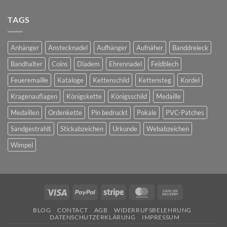
Pins
TAGS
Anhänger
Anstecknadel
Aufhänger
Aufnäher
Banddreieck
Bandhalter
Coins
Diadem
Ehrennadel
Feldblech
Feueremaille
Kataloge
Kettenschild
Kettensteg
Kordel
Kragenauflagen
Königskette
Königsschild
Medaille
Medaillen
Ordenkette
Pin bedruckt
Pokale
PVC-Patches
Sandgestrahlt
Stickabzeichen
Urkunde
Webabzeichen
Wimpel
Visa
PayPal
Stripe
MasterCard
Cash
On
BLOG
CONTACT
AGB
WIDERRUFSBELEHRUNG
Delivery
DATENSCHUTZERKLÄRUNG
IMPRESSUM