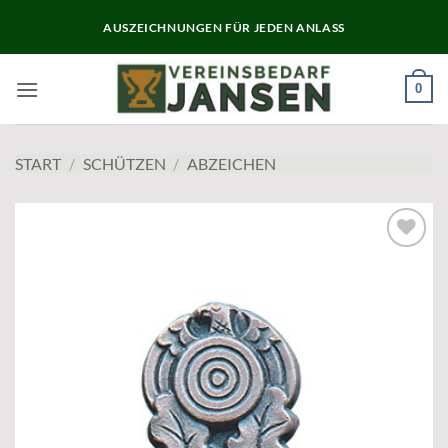
Zum
AUSZEICHNUNGEN FÜR JEDEN ANLASS
Inhalt
springen
0
START
/
SCHÜTZEN
/
ABZEICHEN
Add to
wishlist