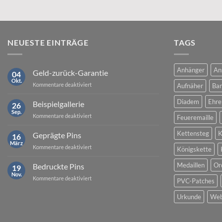
NEUESTE EINTRÄGE
TAGS
Anhänger
An
Geld-zurück-Garantie
04
Okt.
für
Kommentare deaktiviert
Aufnäher
Ban
Geld-
zurück-
Diadem
Ehre
Beispielgallerie
26
Garantie
Sep.
für
Kommentare deaktiviert
Feueremaille
Beispielgallerie
Kettensteg
K
Geprägte Pins
16
März
für
Kommentare deaktiviert
Königskette
Geprägte
Pins
Medaillen
Or
Bedruckte Pins
19
Nov.
für
Kommentare deaktiviert
PVC-Patches
Bedruckte
Pins
Urkunde
Web