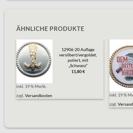
ÄHNLICHE PRODUKTE
12906-20 Auflage
e
versilbert/vergoldet,
Add to
et,
poliert, mit
wishlist
e“
„Schwanz“
11,80
€
inkl. 19 % MwSt.
inkl. 19 % M
zzgl.
Versandkosten
zzgl.
Versand