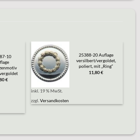
25388-20 Auflage
87-10
Add to
versilbert/vergoldet,
flage
wishlist
poliert, mit „Ring“
zenmotiv
11,80
€
 vergoldet
,80
€
inkl. 19 % MwSt.
zzgl.
Versandkosten