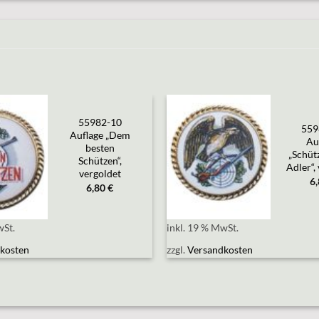
55982-10
559
Auflage „Dem
Add to
Add to
Au
wishlist
wishlist
besten
„Schüt
Schützen“,
Adler“,
vergoldet
6
6,80
€
wSt.
inkl. 19 % MwSt.
kosten
zzgl.
Versandkosten