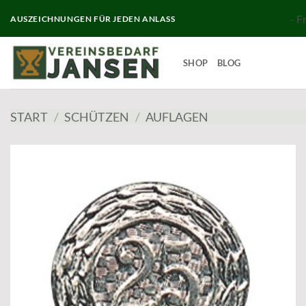
Zum
- F
AUSZEICHNUNGEN FÜR JEDEN ANLASS
Inhalt
springen
SHOP
BLOG
START
/
SCHÜTZEN
/
AUFLAGEN
Add to
wishlist