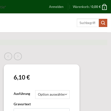
tie*
Anmelden
Warenkorb /
0,00
€
0
Suchen
nach:
6,10
€
Ausführung
Gravurtext