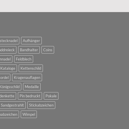
stecknadel
Aufhänger
ddreieck
Bandhalter
Coins
nnadel
Feldblech
Kataloge
Kettenschild
ordel
Kragenauflagen
Königsschild
Medaille
denkette
Pin bedruckt
Pokale
Sandgestrahlt
Stickabzeichen
abzeichen
Wimpel