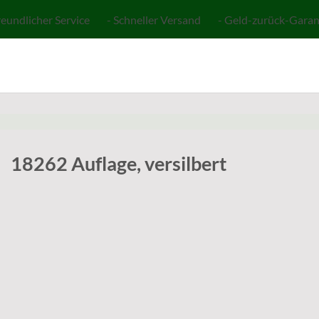
reundlicher Service - Schneller Versand - Geld-zurück-Garan
18262 Auflage, versilbert