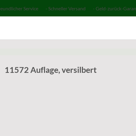
reundlicher Service - Schneller Versand - Geld-zurück-Garan
11572 Auflage, versilbert