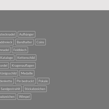
stecknadel
Aufhänger
ddreieck
Bandhalter
Coins
nnadel
Feldblech
Kataloge
Kettenschild
ordel
Kragenauflagen
Königsschild
Medaille
denkette
Pin bedruckt
Pokale
Sandgestrahlt
Stickabzeichen
abzeichen
Wimpel