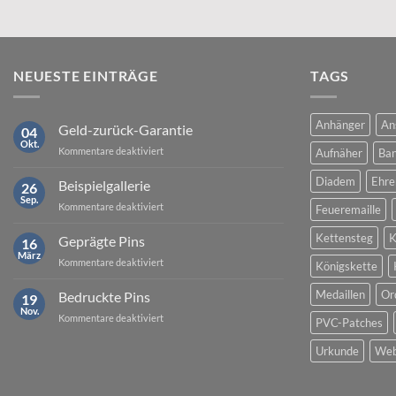
NEUESTE EINTRÄGE
TAGS
Anhänger
An
Geld-zurück-Garantie
04
Okt.
für
Kommentare deaktiviert
Aufnäher
Ban
Geld-
zurück-
Diadem
Ehre
Beispielgallerie
26
Garantie
Sep.
für
Kommentare deaktiviert
Feueremaille
Beispielgallerie
Kettensteg
K
Geprägte Pins
16
März
für
Kommentare deaktiviert
Königskette
Geprägte
Pins
Medaillen
Or
Bedruckte Pins
19
Nov.
für
Kommentare deaktiviert
PVC-Patches
Bedruckte
Pins
Urkunde
Web