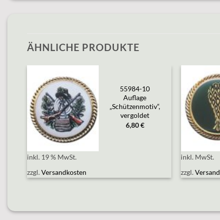
ÄHNLICHE PRODUKTE
e
55984-10
Add to
et,
Auflage
wishlist
f“
„Schützenmotiv“,
vergoldet
6,80
€
inkl. 19 % MwSt.
inkl. MwSt.
zzgl.
Versandkosten
zzgl.
Versand