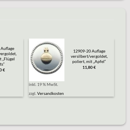
 Auflage
12909-20 Auflage
vergoldet,
Add to
versilbert/vergoldet,
t „Flügel
wishlist
poliert, mit „Apfel“
ts“
11,80
€
80
€
inkl. 19 % MwSt.
zzgl.
Versandkosten