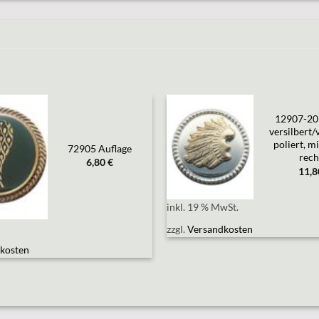
12907-20
versilbert/
Add to
Add to
poliert, mi
wishlist
wishlist
72905 Auflage
rech
6,80
€
11,
inkl. 19 % MwSt.
zzgl.
Versandkosten
kosten