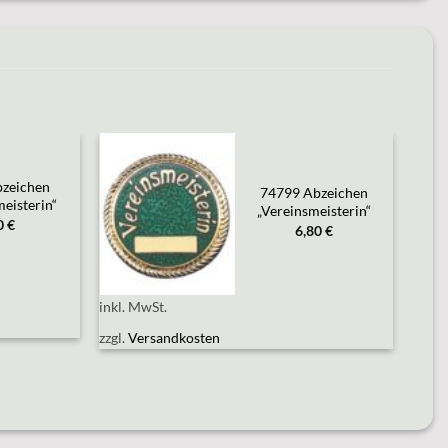
zeichen
Add to
74799 Abzeichen
wishlist
eisterin“
„Vereinsmeisterin“
0
€
6,80
€
inkl. MwSt.
zzgl.
Versandkosten