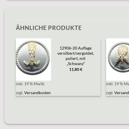
ÄHNLICHE PRODUKTE
12906-20 Auflage
versilbert/vergoldet,
Add to
A
poliert, mit
wishlist
wi
„Schwanz“
r“
11,80
€
inkl. 19 % MwSt.
inkl. 19 % M
zzgl.
Versandkosten
zzgl.
Versand