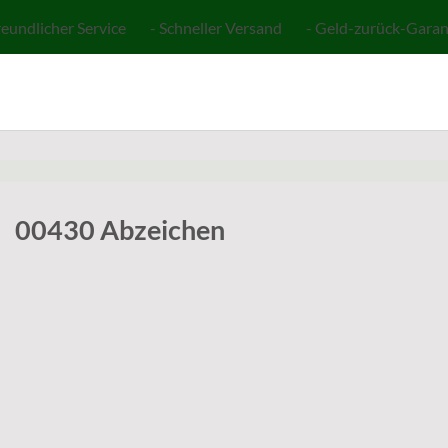
reundlicher Service - Schneller Versand - Geld-zurück-Garan
00430 Abzeichen