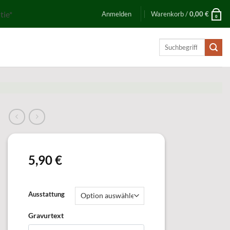
tie*
Anmelden
Warenkorb /
0,00
€
0
Suchen
nach:
5,90
€
Ausstattung
Gravurtext