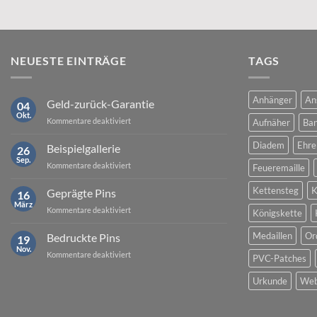
NEUESTE EINTRÄGE
TAGS
Anhänger
An
Geld-zurück-Garantie
04
Okt.
für
Kommentare deaktiviert
Aufnäher
Ban
Geld-
zurück-
Diadem
Ehre
Beispielgallerie
26
Garantie
Sep.
für
Kommentare deaktiviert
Feueremaille
Beispielgallerie
Kettensteg
K
Geprägte Pins
16
März
für
Kommentare deaktiviert
Königskette
Geprägte
Pins
Medaillen
Or
Bedruckte Pins
19
Nov.
für
Kommentare deaktiviert
PVC-Patches
Bedruckte
Pins
Urkunde
Web