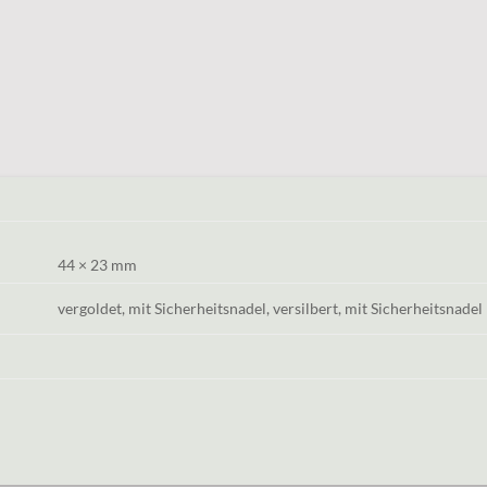
44 × 23 mm
vergoldet, mit Sicherheitsnadel, versilbert, mit Sicherheitsnadel