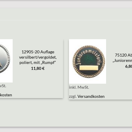
12905-20 Auflage
75120 Ab
dd to
Add to
versilbert/vergoldet,
shlist
wishlist
„Juniorenm
poliert, mit „Rumpf“
6,8
11,80
€
wSt.
inkl. MwSt.
kosten
zzgl.
Versandkosten