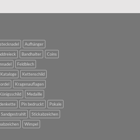
stecknadel
Aufhänger
ddreieck
Bandhalter
Coins
nnadel
Feldblech
Kataloge
Kettenschild
ordel
Kragenauflagen
Königsschild
Medaille
denkette
Pin bedruckt
Pokale
Sandgestrahlt
Stickabzeichen
abzeichen
Wimpel