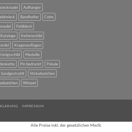
stecknadel
Aufhänger
ddreieck
Bandhalter
Coins
nnadel
Feldblech
Kataloge
Kettenschild
ordel
Kragenauflagen
Königsschild
Medaille
denkette
Pin bedruckt
Pokale
Sandgestrahlt
Stickabzeichen
abzeichen
Wimpel
RKLÄRUNG
IMPRESSUM
Alle Preise inkl. der gesetzlichen MwSt.