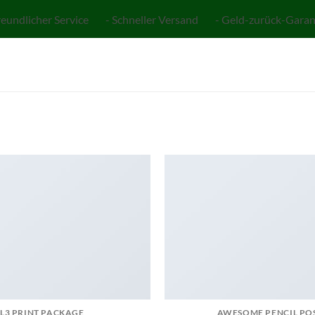
reundlicher Service - Schneller Versand - Geld-zurück-Garan
L3 PRINT PACKAGE
AWESOME PENCIL PO