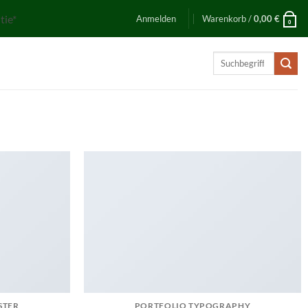
tie*
Anmelden
Warenkorb /
0,00
€
0
Suchen
nach:
STER
PORTFOLIO TYPOGRAPHY