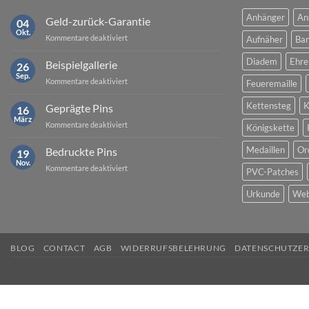
Anhänger
An
Geld-zurück-Garantie
04
Okt.
für
Kommentare deaktiviert
Aufnäher
Ban
Geld-
zurück-
Diadem
Ehre
Beispielgallerie
26
Garantie
Sep.
für
Kommentare deaktiviert
Feueremaille
Beispielgallerie
Kettensteg
K
Geprägte Pins
16
März
für
Kommentare deaktiviert
Königskette
Geprägte
Pins
Medaillen
Or
Bedruckte Pins
19
Nov.
für
Kommentare deaktiviert
PVC-Patches
Bedruckte
Pins
Urkunde
Web
BLOG
CONTACT
AGB
WIDERRUFSBELEHRUNG
DATENSCHUTZE